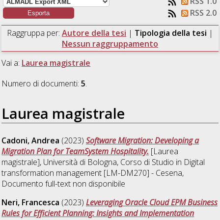
RSS 1.0
RSS 2.0
Raggruppa per:
Autore della tesi
|
Tipologia della tesi
|
Nessun raggruppamento
Vai a:
Laurea magistrale
Numero di documenti:
5
.
Laurea magistrale
Cadoni, Andrea
(2023)
Software Migration: Developing a
Migration Plan for TeamSystem Hospitality.
[Laurea
magistrale], Università di Bologna, Corso di Studio in
Digital
transformation management [LM-DM270] - Cesena
,
Documento full-text non disponibile
Neri, Francesca
(2023)
Leveraging Oracle Cloud EPM Business
Rules for Efficient Planning: Insights and Implementation