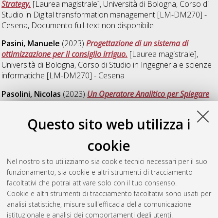
Strategy.
[Laurea magistrale], Università di Bologna, Corso di
Studio in
Digital transformation management [LM-DM270] -
Cesena
, Documento full-text non disponibile
Pasini, Manuele
(2023)
Progettazione di un sistema di
ottimizzazione per il consiglio irriguo.
[Laurea magistrale],
Università di Bologna, Corso di Studio in
Ingegneria e scienze
informatiche [LM-DM270] - Cesena
Pasolini, Nicolas
(2023)
Un Operatore Analitico per Spiegare
Dati Multidimensionali Tramite Tecniche di Regressione
Polinomiale.
[Laurea magistrale], Università di Bologna, Corso
Questo sito web utilizza i
di Studio in
Ingegneria e scienze informatiche [LM-DM270] -
Cesena
, Documento full-text non disponibile
cookie
Pieri, Nicola
(2023)
Uncovering Client Data Leaks in the Dark
Nel nostro sito utilizziamo sia cookie tecnici necessari per il suo
Web: a case study inside Grant Thornton Digital.
[Laurea
funzionamento, sia cookie e altri strumenti di tracciamento
magistrale], Università di Bologna, Corso di Studio in
Digital
facoltativi che potrai attivare solo con il tuo consenso.
transformation management [LM-DM270] - Cesena
,
Cookie e altri strumenti di tracciamento facoltativi sono usati per
Documento full-text non disponibile
analisi statistiche, misure sull'efficacia della comunicazione
istituzionale e analisi dei comportamenti degli utenti.