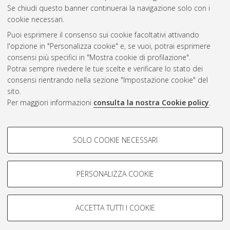
Questa lista e' stata generata il
Fri Aug 7 12:44:03 2026 CEST
.
Se chiudi questo banner continuerai la navigazione solo con i
cookie necessari.
Puoi esprimere il consenso sui cookie facoltativi attivando
Atom
l'opzione in "Personalizza cookie" e, se vuoi, potrai esprimere
Rss 1.0
consensi più specifici in "Mostra cookie di profilazione".
Potrai sempre rivedere le tue scelte e verificare lo stato dei
Rss 2.0
consensi rientrando nella sezione "Impostazione cookie" del
sito.
Per maggiori informazioni
consulta la nostra Cookie policy
.
AMS Laurea
Servizio implementato e gestito da
AlmaDL
Impostazioni Cookie
COOKIE DI PROFILAZIONE -
SOLO COOKIE NECESSARI
Informativa sulla privacy
FACOLTATIVI
Condizioni d’uso del sito
Si tratta di cookie utilizzati per analizzare le caratteristiche della
navigazione degli utenti, creare profili in base al loro comportamento
PERSONALIZZA COOKIE
sul sito, per analisi di marketing.
Mostra cookie di profilazione
ACCETTA TUTTI I COOKIE
Google/Youtube Video
© ALMA MATER STUDIORUM - Università di Bologna, 2007-2026.
COOKIE TECNICI - NECESSARI