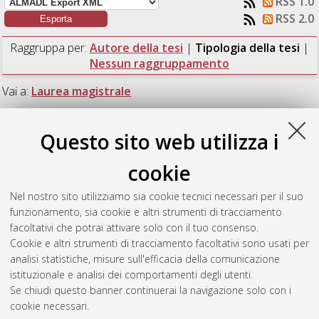
RSS 1.0
RSS 2.0
Raggruppa per:
Autore della tesi
|
Tipologia della tesi
|
Nessun raggruppamento
Vai a:
Laurea magistrale
Numero di documenti:
1
.
Questo sito web utilizza i
Laurea magistrale
cookie
Nel nostro sito utilizziamo sia cookie tecnici necessari per il suo
Tura, Luca
(2015)
Sviluppo dell'ingegneria di cantiere per la
funzionamento, sia cookie e altri strumenti di tracciamento
realizzazione di moduli "local equipment room".
[Laurea
facoltativi che potrai attivare solo con il tuo consenso.
magistrale], Università di Bologna, Corso di Studio in
Cookie e altri strumenti di tracciamento facoltativi sono usati per
Ingegneria meccanica [LM-DM270] - Forli'
analisi statistiche, misure sull'efficacia della comunicazione
istituzionale e analisi dei comportamenti degli utenti.
Questa lista e' stata generata il
Fri Aug 7 13:22:10 2026 CEST
.
Se chiudi questo banner continuerai la navigazione solo con i
cookie necessari.