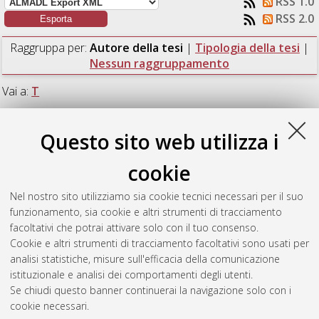
RSS 1.0
RSS 2.0
Raggruppa per:
Autore della tesi
|
Tipologia della tesi
|
Nessun raggruppamento
Vai a:
T
Numero di documenti:
1
.
Questo sito web utilizza i
T
cookie
Nel nostro sito utilizziamo sia cookie tecnici necessari per il suo
Tura, Luca
(2015)
Sviluppo dell'ingegneria di cantiere per la
funzionamento, sia cookie e altri strumenti di tracciamento
realizzazione di moduli "local equipment room".
[Laurea
facoltativi che potrai attivare solo con il tuo consenso.
magistrale], Università di Bologna, Corso di Studio in
Cookie e altri strumenti di tracciamento facoltativi sono usati per
Ingegneria meccanica [LM-DM270] - Forli'
analisi statistiche, misure sull'efficacia della comunicazione
istituzionale e analisi dei comportamenti degli utenti.
Questa lista e' stata generata il
Fri Aug 7 13:22:10 2026 CEST
.
Se chiudi questo banner continuerai la navigazione solo con i
cookie necessari.