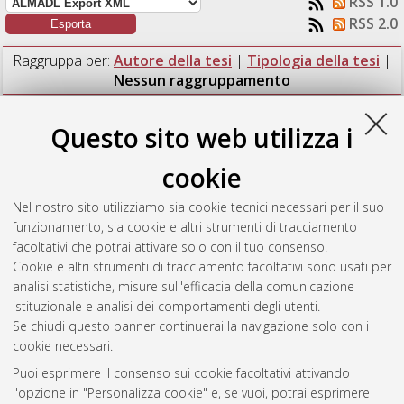
RSS 1.0
RSS 2.0
Raggruppa per:
Autore della tesi
|
Tipologia della tesi
|
Nessun raggruppamento
Numero di documenti:
1
.
Questo sito web utilizza i
Nayerivand, Pouya
(2025)
Heritage documentation and
cookie
visualization through Geomatics and XR technologies -
experimenting Mixed Reality on the so-called Theodoric
Nel nostro sito utilizziamo sia cookie tecnici necessari per il suo
Palace in Ravenna.
[Laurea magistrale], Università di Bologna,
funzionamento, sia cookie e altri strumenti di tracciamento
Corso di Studio in
Ingegneria dei processi e dei sistemi edilizi
facoltativi che potrai attivare solo con il tuo consenso.
[LM-DM270]
, Documento full-text non disponibile
Cookie e altri strumenti di tracciamento facoltativi sono usati per
analisi statistiche, misure sull'efficacia della comunicazione
Questa lista e' stata generata il
Sat Aug 8 23:29:19 2026
istituzionale e analisi dei comportamenti degli utenti.
CEST
.
Se chiudi questo banner continuerai la navigazione solo con i
cookie necessari.
Puoi esprimere il consenso sui cookie facoltativi attivando
Atom
l'opzione in "Personalizza cookie" e, se vuoi, potrai esprimere