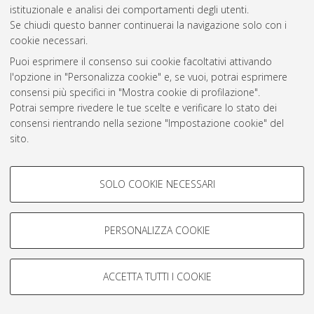
istituzionale e analisi dei comportamenti degli utenti.
Se chiudi questo banner continuerai la navigazione solo con i
Atom
cookie necessari.
Rss 1.0
Puoi esprimere il consenso sui cookie facoltativi attivando
l'opzione in "Personalizza cookie" e, se vuoi, potrai esprimere
Rss 2.0
consensi più specifici in "Mostra cookie di profilazione".
Potrai sempre rivedere le tue scelte e verificare lo stato dei
consensi rientrando nella sezione "Impostazione cookie" del
AMS Laurea
sito.
Servizio implementato e gestito da
AlmaDL
Per maggiori informazioni
consulta la nostra Cookie policy
.
Impostazioni Cookie
COOKIE DI PROFILAZIONE -
Informativa sulla privacy
SOLO COOKIE NECESSARI
FACOLTATIVI
Condizioni d’uso del sito
Si tratta di cookie utilizzati per analizzare le caratteristiche della
navigazione degli utenti, creare profili in base al loro comportamento
PERSONALIZZA COOKIE
sul sito, per analisi di marketing.
Mostra cookie di profilazione
ACCETTA TUTTI I COOKIE
© ALMA MATER STUDIORUM - Università di Bologna, 2007-2026.
Google/Youtube Video
COOKIE TECNICI - NECESSARI
Facebook