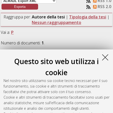
RSS 1.0
RSS 2.0
Raggruppa per:
Autore della tesi
|
Tipologia della tesi
|
Nessun raggruppamento
Vai a:
P
Numero di documenti:
1
.
P
Questo sito web utilizza i
cookie
Pareschi, Paola
(2023)
Modellazione della morfologia di un
tratto di litorale tra Riccione e Misano con il codice di calcolo X-
Nel nostro sito utilizziamo sia cookie tecnici necessari per il suo
Beach.
[Laurea magistrale], Università di Bologna, Corso di
funzionamento, sia cookie e altri strumenti di tracciamento
Studio in
Ingegneria civile [LM-DM270]
, Documento full-text
facoltativi che potrai attivare solo con il tuo consenso.
non disponibile
Cookie e altri strumenti di tracciamento facoltativi sono usati per
analisi statistiche, misure sull'efficacia della comunicazione
Questa lista e' stata generata il
Sun Aug 9 14:48:39 2026
istituzionale e analisi dei comportamenti degli utenti.
CEST
.