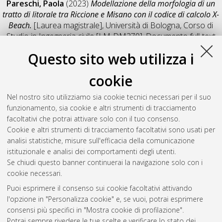
Pareschi, Paola
(2023)
Modellazione della morfologia di un
tratto di litorale tra Riccione e Misano con il codice di calcolo X-
Beach.
[Laurea magistrale], Università di Bologna, Corso di
Studio in
Ingegneria civile [LM-DM270]
, Documento full-text
non disponibile
Questo sito web utilizza i
Salva citazione
Condividi
Il full-text non è disponibile per scelta dell'autore. (
Contatta
cookie
l'autore
)
Abstract
Nel nostro sito utilizziamo sia cookie tecnici necessari per il suo
funzionamento, sia cookie e altri strumenti di tracciamento
facoltativi che potrai attivare solo con il tuo consenso.
Altri metadati
Cookie e altri strumenti di tracciamento facoltativi sono usati per
analisi statistiche, misure sull'efficacia della comunicazione
Gestione del documento:
istituzionale e analisi dei comportamenti degli utenti.
Se chiudi questo banner continuerai la navigazione solo con i
cookie necessari.
Puoi esprimere il consenso sui cookie facoltativi attivando
Atom
l'opzione in "Personalizza cookie" e, se vuoi, potrai esprimere
Rss 1.0
consensi più specifici in "Mostra cookie di profilazione".
Potrai sempre rivedere le tue scelte e verificare lo stato dei