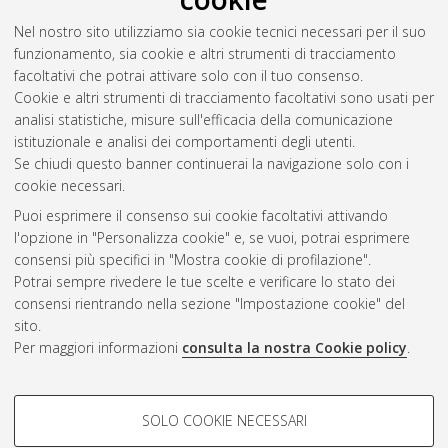
Nel nostro sito utilizziamo sia cookie tecnici necessari per il suo
Valente, Leonardo
(2026)
Varietà ibride tolleranti ai patogeni
funzionamento, sia cookie e altri strumenti di tracciamento
in Emilia Romagna.
[Laurea], Università di Bologna, Corso di
facoltativi che potrai attivare solo con il tuo consenso.
Studio in
Viticoltura ed enologia [L-DM270] - Cesena
,
Cookie e altri strumenti di tracciamento facoltativi sono usati per
Documento ad accesso riservato.
analisi statistiche, misure sull'efficacia della comunicazione
istituzionale e analisi dei comportamenti degli utenti.
Questa lista e' stata generata il
Fri Aug 7 07:34:35 2026 CEST
.
Se chiudi questo banner continuerai la navigazione solo con i
cookie necessari.
Puoi esprimere il consenso sui cookie facoltativi attivando
Atom
l'opzione in "Personalizza cookie" e, se vuoi, potrai esprimere
Rss 1.0
consensi più specifici in "Mostra cookie di profilazione".
Potrai sempre rivedere le tue scelte e verificare lo stato dei
Rss 2.0
consensi rientrando nella sezione "Impostazione cookie" del
sito.
Per maggiori informazioni
consulta la nostra Cookie policy
.
AMS Laurea
Servizio implementato e gestito da
AlmaDL
Impostazioni Cookie
COOKIE DI PROFILAZIONE -
SOLO COOKIE NECESSARI
Informativa sulla privacy
FACOLTATIVI
Condizioni d’uso del sito