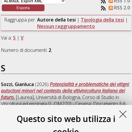
RSS 1.0
RSS 2.0
Raggruppa per:
Autore della tesi
|
Tipologia della tesi
|
Nessun raggruppamento
Vai a:
S
|
V
Numero di documenti:
2
.
S
Sozzi, Gianluca
(2026)
Potenzialità e problematiche dei vitigni
autoctoni minori nel contesto della vitivinicoltura italiana del
futuro.
[Laurea], Università di Bologna, Corso di Studio in
Viticoltura ed enologia [L-DM270] - Cesena
, Documento full-
text non disponibile
Questo sito web utilizza i
V
cookie