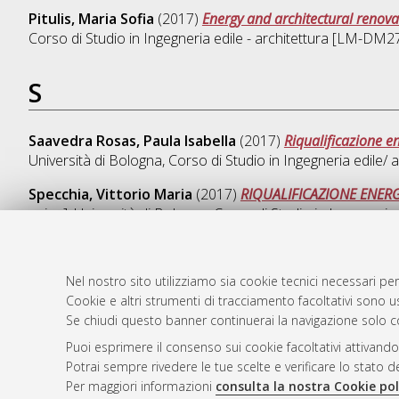
Pitulis, Maria Sofia
(2017)
Energy and architectural renov
Corso di Studio in
Ingegneria edile - architettura [LM-DM2
S
Saavedra Rosas, Paula Isabella
(2017)
Riqualificazione e
Università di Bologna, Corso di Studio in
Ingegneria edile/
Specchia, Vittorio Maria
(2017)
RIQUALIFICAZIONE ENERGET
unico], Università di Bologna, Corso di Studio in
Ingegneria
Nel nostro sito utilizziamo sia cookie tecnici necessari per
Cookie e altri strumenti di tracciamento facoltativi sono us
AMS Laure
Atom
Se chiudi questo banner continuerai la navigazione solo c
Servizio i
Rss 1.0
Puoi esprimere il consenso sui cookie facoltativi attivando
Impostazio
Potrai sempre rivedere le tue scelte e verificare lo stato 
Rss 2.0
Informativa
Per maggiori informazioni
consulta la nostra Cookie pol
Condizioni 