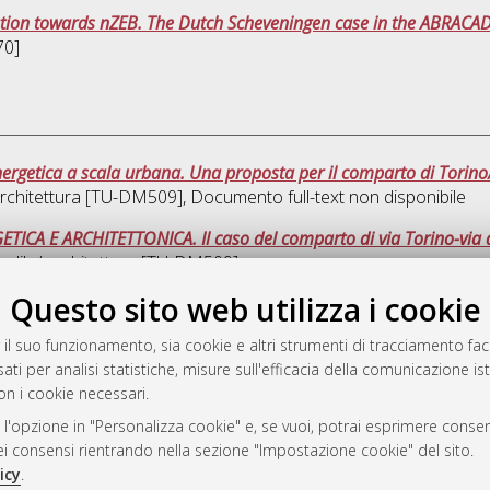
ation towards nZEB. The Dutch Scheveningen case in the ABRACA
70]
nergetica a scala urbana. Una proposta per il comparto di Torino
 architettura [TU-DM509]
, Documento full-text non disponibile
ICA E ARCHITETTONICA. Il caso del comparto di via Torino-via d
 edile/ architettura [TU-DM509]
Questo sito web utilizza i cookie
Que
 il suo funzionamento, sia cookie e altri strumenti di tracciamento faco
ati per analisi statistiche, misure sull'efficacia della comunicazione is
a
on i cookie necessari.
mplementato e gestito da
AlmaDL
 l'opzione in "Personalizza cookie" e, se vuoi, potrai esprimere consens
ni Cookie
dei consensi rientrando nella sezione "Impostazione cookie" del sito.
 sulla privacy
icy
.
d’uso del sito