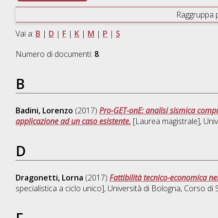
Raggruppa 
Vai a:
B
|
D
|
F
|
K
|
M
|
P
|
S
Numero di documenti:
8
.
B
Badini, Lorenzo
(2017)
Pro-GET-onE: analisi sismica comput
applicazione ad un caso esistente.
[Laurea magistrale], Univ
D
Dragonetti, Lorna
(2017)
Fattibilità tecnico-economica nell
specialistica a ciclo unico], Università di Bologna, Corso di 
F