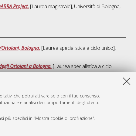
DABRA Project.
[Laurea magistrale], Università di Bologna,
/Ortolani, Bologna.
[Laurea specialistica a ciclo unico],
egli Ortolani a Bologna.
[Laurea specialistica a ciclo
sta lista e' stata generata il
Fri Aug 7 11:04:45 2026 CEST
.
ltativi che potrai attivare solo con il tuo consenso.
tituzionale e analisi dei comportamenti degli utenti.
i più specifici in "Mostra cookie di profilazione".