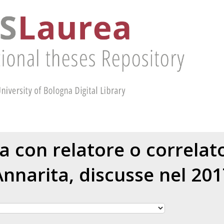
ea con relatore o correla
Annarita
, discusse nel 20