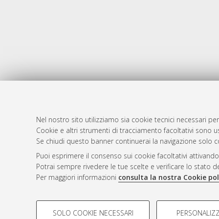
Nel nostro sito utilizziamo sia cookie tecnici necessari per
Cookie e altri strumenti di tracciamento facoltativi sono us
AMS Laure
Atom
Se chiudi questo banner continuerai la navigazione solo c
Servizio i
Rss 1.0
Puoi esprimere il consenso sui cookie facoltativi attivando
Impostazio
Potrai sempre rivedere le tue scelte e verificare lo stato 
Rss 2.0
Informativa
Per maggiori informazioni
consulta la nostra Cookie pol
Condizioni 
COOKIE DI PROFILAZIONE - FACOLTATIVI
SOLO COOKIE NECESSARI
PERSONALIZZ