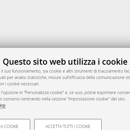
Gestione del documento:
Questo sito web utilizza i cookie
 il suo funzionamento, sia cookie e altri strumenti di tracciamento faco
ati per analisi statistiche, misure sull'efficacia della comunicazione is
a
on i cookie necessari.
mplementato e gestito da
AlmaDL
 l'opzione in "Personalizza cookie" e, se vuoi, potrai esprimere consens
ni Cookie
dei consensi rientrando nella sezione "Impostazione cookie" del sito.
 sulla privacy
icy
.
d’uso del sito
COOKIE TECNICI - NECES
A COOKIE
ACCETTA TUTTI I COOKIE