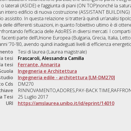
o laterali (ASIDE) e l’aggiunta di piani (ON TOP)nonché la satura
 un intero edificio di nuova costruzione (ASSISTANT BUILDING) 
o assistito. In questa relazione si tratterà quindi un’analisi tipol
elle differenti situazioni, in quanto l’obiettivo ultimo è di ottene
rontando l’efficacia delle AdoRES in diversi mercati. I comparti 
si facenti parte dell’Unione Europea (Bulgaria, Grecia, Italia, Le
nni ’70-’80, avendo quindi inadeguati livelli di efficienza energeti
umento
Tesi di laurea (Laurea magistrale)
a tesi
Frascaroli, Alessandra Camilla
a tesi
Ferrante, Annarita
Scuola
Ingegneria e Architettura
studio
Ingegneria edile - architettura [LM-DM270]
o Cds
DM270
chiave
RINNOVAMENTO,ADORES,PAY-BACK TIME,RAFFRON
a Tesi
25 Luglio 2017
URI
https://amslaurea.unibo.it/id/eprint/14010