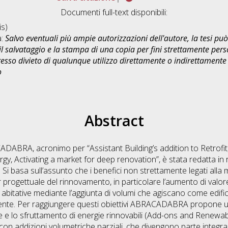
Documenti full-text disponibili:
s)
a:
Salvo eventuali più ampie autorizzazioni dell'autore, la tesi p
il salvataggio e la stampa di una copia per fini strettamente person
sso divieto di qualunque utilizzo direttamente o indirettamente 
o
Abstract
DABRA, acronimo per “Assistant Building’s addition to Retrofi
rgy, Activating a market for deep renovation”, è stata redatta i
basa sull’assunto che i benefici non strettamente legati alla m
er progettuale del rinnovamento, in particolare l’aumento di valo
à abitative mediante l’aggiunta di volumi che agiscano come edifi
stente. Per raggiungere questi obiettivi ABRACADABRA propone u
e e lo sfruttamento di energie rinnovabili (Add-ons and Renewa
con addizioni volumetriche parziali, che divengono parte integrant