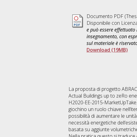
Documento PDF (Thesi
Disponibile con Licenz
e può essere effettuato 
insegnamento, con espre
sul materiale è riservat
Download (19MB)
La proposta di progetto ABRACA
Actual Buildings up to zeRo ene
H2020-EE-2015-MarketUpTake. Si 
giochino un ruolo chiave nell’it
possibilità di aumentare le unit
necessità energetiche dell’esi
basata su aggiunte volumetrich
Nella pratica questo si traduce 