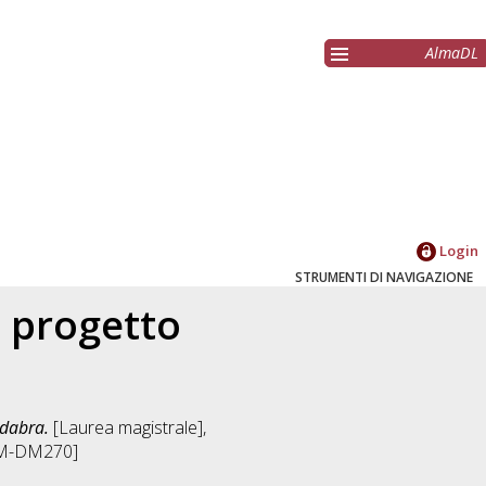
AlmaDL
Login
STRUMENTI DI NAVIGAZIONE
l progetto
adabra.
[Laurea magistrale],
[LM-DM270]