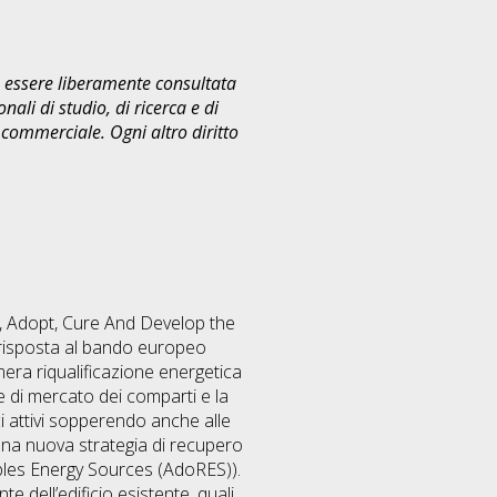
uò essere liberamente consultata
ali di studio, di ricerca e di
commerciale. Ogni altro diritto
t, Adopt, Cure And Develop the
n risposta al bando europeo
era riqualificazione energetica
re di mercato dei comparti e la
ci attivi sopperendo anche alle
na nuova strategia di recupero
bles Energy Sources (AdoRES)).
e dell’edificio esistente, quali