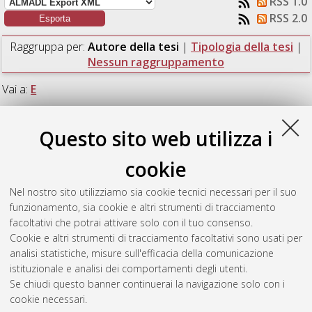
RSS 1.0
RSS 2.0
Raggruppa per:
Autore della tesi
|
Tipologia della tesi
|
Nessun raggruppamento
Vai a:
E
Numero di documenti:
1
.
Questo sito web utilizza i
E
cookie
Nel nostro sito utilizziamo sia cookie tecnici necessari per il suo
Ermini, Marco
(2014)
Cluster carbonilici eterometallici di
funzionamento, sia cookie e altri strumenti di tracciamento
rodio: Sintesi di nuove specie molecolari e studio della loro
facoltativi che potrai attivare solo con il tuo consenso.
reattività.
[Laurea magistrale], Università di Bologna, Corso di
Cookie e altri strumenti di tracciamento facoltativi sono usati per
Studio in
Chimica industriale [LM-DM270]
analisi statistiche, misure sull'efficacia della comunicazione
istituzionale e analisi dei comportamenti degli utenti.
Questa lista e' stata generata il
Fri Aug 7 10:21:36 2026 CEST
.
Se chiudi questo banner continuerai la navigazione solo con i
cookie necessari.