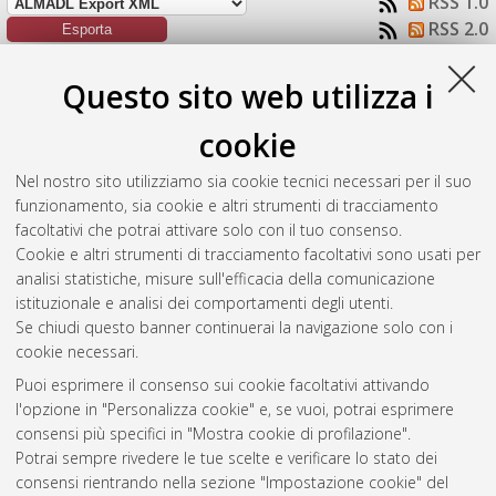
RSS 1.0
RSS 2.0
Raggruppa per:
Autore della tesi
|
Tipologia della tesi
|
Questo sito web utilizza i
Nessun raggruppamento
cookie
Numero di documenti:
1
.
Nel nostro sito utilizziamo sia cookie tecnici necessari per il suo
Ermini, Marco
(2014)
Cluster carbonilici eterometallici di
funzionamento, sia cookie e altri strumenti di tracciamento
rodio: Sintesi di nuove specie molecolari e studio della loro
facoltativi che potrai attivare solo con il tuo consenso.
reattività.
[Laurea magistrale], Università di Bologna, Corso di
Cookie e altri strumenti di tracciamento facoltativi sono usati per
Studio in
Chimica industriale [LM-DM270]
analisi statistiche, misure sull'efficacia della comunicazione
istituzionale e analisi dei comportamenti degli utenti.
Questa lista e' stata generata il
Fri Aug 7 10:21:36 2026 CEST
.
Se chiudi questo banner continuerai la navigazione solo con i
cookie necessari.
Puoi esprimere il consenso sui cookie facoltativi attivando
Atom
l'opzione in "Personalizza cookie" e, se vuoi, potrai esprimere
Rss 1.0
consensi più specifici in "Mostra cookie di profilazione".
Potrai sempre rivedere le tue scelte e verificare lo stato dei
Rss 2.0
consensi rientrando nella sezione "Impostazione cookie" del