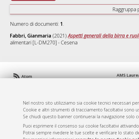
Raggruppa 
Numero di documenti:
1
.
Fabbri, Gianmaria
(2021)
Aspetti generali della birra e ruol
alimentari [L-DM270] - Cesena
AMS Laure
Atom
Servizio i
Rss 1.0
Impostazio
Rss 2.0
Informativa
Nel nostro sito utilizziamo sia cookie tecnici necessari per
Condizioni 
Cookie e altri strumenti di tracciamento facoltativi sono us
Se chiudi questo banner continuerai la navigazione solo c
Puoi esprimere il consenso sui cookie facoltativi attivando
© ALMA MATER STUDIORUM - Università d
Potrai sempre rivedere le tue scelte e verificare lo stato 