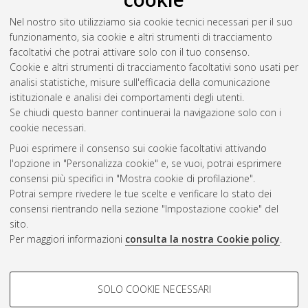
Nel nostro sito utilizziamo sia cookie tecnici necessari per il suo
Vianello, Simone
(2016)
Il Vestibolo di Piazza d'Oro - Rilievi
funzionamento, sia cookie e altri strumenti di tracciamento
per la modellazione 3D ed il texturing.
[Laurea magistrale],
facoltativi che potrai attivare solo con il tuo consenso.
Università di Bologna, Corso di Studio in
Ingegneria dei
Cookie e altri strumenti di tracciamento facoltativi sono usati per
processi e dei sistemi edilizi [LM-DM270]
analisi statistiche, misure sull'efficacia della comunicazione
istituzionale e analisi dei comportamenti degli utenti.
Questa lista e' stata generata il
Fri Aug 7 17:11:00 2026 CEST
.
Se chiudi questo banner continuerai la navigazione solo con i
cookie necessari.
Puoi esprimere il consenso sui cookie facoltativi attivando
Atom
l'opzione in "Personalizza cookie" e, se vuoi, potrai esprimere
Rss 1.0
consensi più specifici in "Mostra cookie di profilazione".
Potrai sempre rivedere le tue scelte e verificare lo stato dei
Rss 2.0
consensi rientrando nella sezione "Impostazione cookie" del
sito.
Per maggiori informazioni
consulta la nostra Cookie policy
.
AMS Laurea
Servizio implementato e gestito da
AlmaDL
Impostazioni Cookie
COOKIE DI PROFILAZIONE -
SOLO COOKIE NECESSARI
Informativa sulla privacy
FACOLTATIVI
Condizioni d’uso del sito