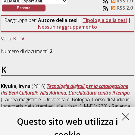
RSS 1.0
RSS 2.0
Raggruppa per:
Autore della tesi
|
Tipologia della tesi
|
Nessun raggruppamento
Vai a:
K
|
V
Numero di documenti:
2
.
K
Klyuka, Iryna
(2016)
Tecnologie digitali per la catalogazione
dei Beni Culturali: Villa Adriana. L'architettura contro il tempo.
[Laurea magistrale], Università di Bologna, Corso di Studio in
Ingegneria dei sistemi edilizi e urbani [LM-DM270] - Ravenna
,
Documento full-text non disponibile
Questo sito web utilizza i
V
cookie