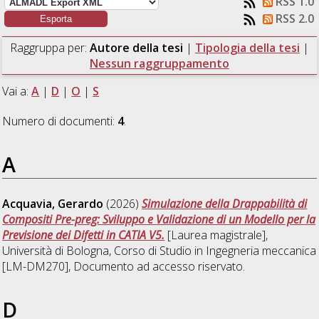
RSS 1.0
RSS 2.0
Raggruppa per:
Autore della tesi
|
Tipologia della tesi
|
Nessun raggruppamento
Vai a:
A
|
D
|
O
|
S
Numero di documenti:
4
.
A
Acquavia, Gerardo
(2026)
Simulazione della Drappabilità di
Compositi Pre-preg: Sviluppo e Validazione di un Modello per la
Previsione dei Difetti in CATIA V5.
[Laurea magistrale],
Università di Bologna, Corso di Studio in
Ingegneria meccanica
[LM-DM270]
, Documento ad accesso riservato.
D