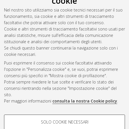
cookie
Soglia, Alessandro
(2026)
Caratterizzazione meccanica di
Nel nostro sito utilizziamo sia cookie tecnici necessari per il suo
compositi rinforzati con fibre di canapa.
[Laurea], Università di
funzionamento, sia cookie e altri strumenti di tracciamento
Bologna, Corso di Studio in
Ingegneria meccanica [L-DM270]
facoltativi che potrai attivare solo con il tuo consenso.
- Forli'
Cookie e altri strumenti di tracciamento facoltativi sono usati per
analisi statistiche, misure sull'efficacia della comunicazione
Questa lista e' stata generata il
Mon Aug 10 05:40:44 2026
istituzionale e analisi dei comportamenti degli utenti.
CEST
.
Se chiudi questo banner continuerai la navigazione solo con i
cookie necessari.
Puoi esprimere il consenso sui cookie facoltativi attivando
Atom
l'opzione in "Personalizza cookie" e, se vuoi, potrai esprimere
Rss 1.0
consensi più specifici in "Mostra cookie di profilazione".
Potrai sempre rivedere le tue scelte e verificare lo stato dei
Rss 2.0
consensi rientrando nella sezione "Impostazione cookie" del
sito.
Per maggiori informazioni
consulta la nostra Cookie policy
.
AMS Laurea
Servizio implementato e gestito da
AlmaDL
Impostazioni Cookie
COOKIE DI PROFILAZIONE -
SOLO COOKIE NECESSARI
Informativa sulla privacy
FACOLTATIVI