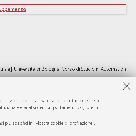
ruppamento
rale], Università di Bologna, Corso di Studio in
Automation
sta lista e' stata generata il
Fri Aug 7 14:50:37 2026 CEST
.
ltativi che potrai attivare solo con il tuo consenso.
tituzionale e analisi dei comportamenti degli utenti.
i più specifici in "Mostra cookie di profilazione".