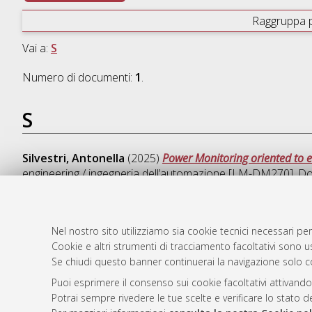
Raggruppa 
Vai a:
S
Numero di documenti:
1
.
S
Silvestri, Antonella
(2025)
Power Monitoring oriented to e
engineering / ingegneria dell’automazione [LM-DM270]
, D
Nel nostro sito utilizziamo sia cookie tecnici necessari per
Cookie e altri strumenti di tracciamento facoltativi sono us
AMS Laure
Atom
Se chiudi questo banner continuerai la navigazione solo c
Servizio i
Rss 1.0
Impostazio
Puoi esprimere il consenso sui cookie facoltativi attivando
Rss 2.0
Potrai sempre rivedere le tue scelte e verificare lo stato 
Informativa