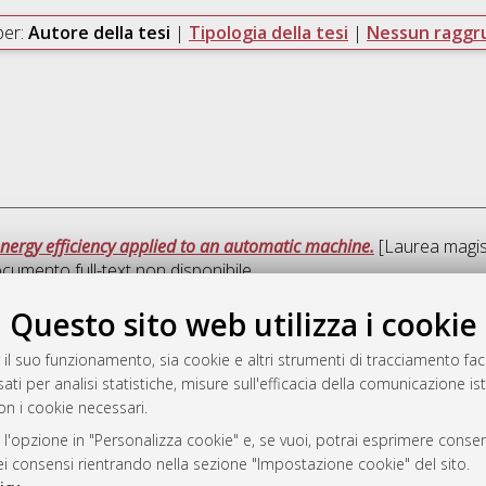
per:
Autore della tesi
|
Tipologia della tesi
|
Nessun ragg
nergy efficiency applied to an automatic machine.
[Laurea magist
ocumento full-text non disponibile
Questo sito web utilizza i cookie
Que
 il suo funzionamento, sia cookie e altri strumenti di tracciamento faco
ati per analisi statistiche, misure sull'efficacia della comunicazione is
a
on i cookie necessari.
mplementato e gestito da
AlmaDL
ni Cookie
 l'opzione in "Personalizza cookie" e, se vuoi, potrai esprimere consens
dei consensi rientrando nella sezione "Impostazione cookie" del sito.
 sulla privacy