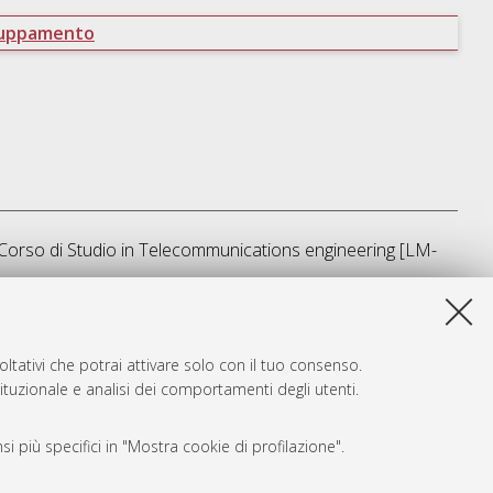
ruppamento
Corso di Studio in
Telecommunications engineering [LM-
ta lista e' stata generata il
Sat Aug 8 18:40:21 2026 CEST
.
ltativi che potrai attivare solo con il tuo consenso.
tituzionale e analisi dei comportamenti degli utenti.
i più specifici in "Mostra cookie di profilazione".