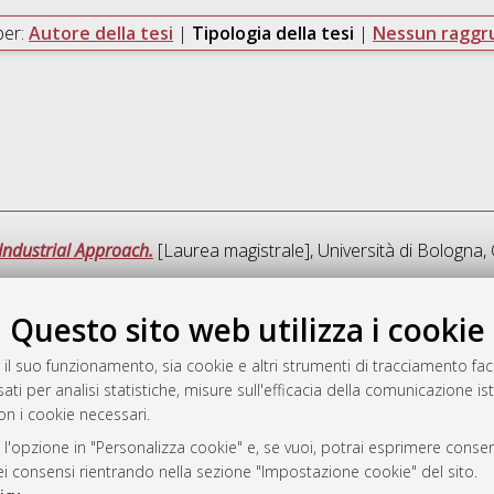
per:
Autore della tesi
|
Tipologia della tesi
|
Nessun ragg
Industrial Approach.
[Laurea magistrale], Università di Bologna, 
Questo sito web utilizza i cookie
Ques
 il suo funzionamento, sia cookie e altri strumenti di tracciamento faco
ati per analisi statistiche, misure sull'efficacia della comunicazione is
a
on i cookie necessari.
mplementato e gestito da
AlmaDL
ni Cookie
 l'opzione in "Personalizza cookie" e, se vuoi, potrai esprimere consens
dei consensi rientrando nella sezione "Impostazione cookie" del sito.
 sulla privacy