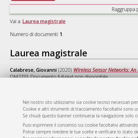
Raggruppa 
Vai a:
Laurea magistrale
Numero di documenti:
1
.
Laurea magistrale
Calabrese, Giovanni
(2020)
Wireless Sensor Networks: An 
DM270]
, Documento full-text non disponibile
Nel nostro sito utilizziamo sia cookie tecnici necessari per
Cookie e altri strumenti di tracciamento facoltativi sono us
AMS Laure
Atom
Se chiudi questo banner continuerai la navigazione solo c
Servizio i
Rss 1.0
Impostazio
Puoi esprimere il consenso sui cookie facoltativi attivando
Rss 2.0
Potrai sempre rivedere le tue scelte e verificare lo stato 
Informativa