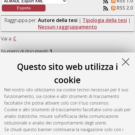
RSS 1.0
RSS 2.0
Raggruppa per:
Autore della tesi
|
Tipologia della tesi
|
Nessun raggruppamento
Vai a:
C
Numero di documenti:
1
.
Questo sito web utilizza i
C
cookie
Calabrese, Giovanni
(2020)
Wireless Sensor Networks: An
Nel nostro sito utilizziamo sia cookie tecnici necessari per il suo
Industrial Approach.
[Laurea magistrale], Università di
funzionamento, sia cookie e altri strumenti di tracciamento
Bologna, Corso di Studio in
Telecommunications engineering
facoltativi che potrai attivare solo con il tuo consenso.
[LM-DM270]
, Documento full-text non disponibile
Cookie e altri strumenti di tracciamento facoltativi sono usati per
analisi statistiche, misure sull'efficacia della comunicazione
Questa lista e' stata generata il
Mon Aug 10 08:49:20 2026
istituzionale e analisi dei comportamenti degli utenti.
CEST
.
Se chiudi questo banner continuerai la navigazione solo con i