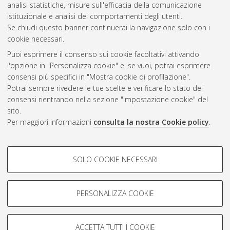
analisi statistiche, misure sull'efficacia della comunicazione
Questa lista e' stata generata il
Sun Aug 9 09:09:12 2026
istituzionale e analisi dei comportamenti degli utenti.
CEST
.
Se chiudi questo banner continuerai la navigazione solo con i
cookie necessari.
Puoi esprimere il consenso sui cookie facoltativi attivando
Atom
l'opzione in "Personalizza cookie" e, se vuoi, potrai esprimere
Rss 1.0
consensi più specifici in "Mostra cookie di profilazione".
Potrai sempre rivedere le tue scelte e verificare lo stato dei
Rss 2.0
consensi rientrando nella sezione "Impostazione cookie" del
sito.
Per maggiori informazioni
consulta la nostra Cookie policy
.
AMS Laurea
Servizio implementato e gestito da
AlmaDL
Impostazioni Cookie
COOKIE DI PROFILAZIONE -
SOLO COOKIE NECESSARI
Informativa sulla privacy
FACOLTATIVI
Condizioni d’uso del sito
Si tratta di cookie utilizzati per analizzare le caratteristiche della
navigazione degli utenti, creare profili in base al loro comportamento
PERSONALIZZA COOKIE
sul sito, per analisi di marketing.
Mostra cookie di profilazione
ACCETTA TUTTI I COOKIE