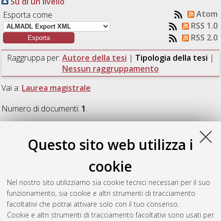
Su di un livello
Atom
Esporta come
RSS 1.0
RSS 2.0
Raggruppa per:
Autore della tesi
|
Tipologia della tesi
|
Nessun raggruppamento
Vai a:
Laurea magistrale
Numero di documenti:
1
.
Laurea magistrale
Questo sito web utilizza i
cookie
Curto, Marco
(2014)
Design methods and geometric
modelling of scaffolds for bone tissue engineering.
[Laurea
Nel nostro sito utilizziamo sia cookie tecnici necessari per il suo
magistrale], Università di Bologna, Corso di Studio in
funzionamento, sia cookie e altri strumenti di tracciamento
Ingegneria biomedica [LM-DM270] - Cesena
, Documento ad
facoltativi che potrai attivare solo con il tuo consenso.
accesso riservato.
Cookie e altri strumenti di tracciamento facoltativi sono usati per