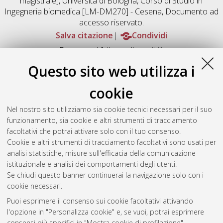
magistrale], Università di Bologna, Corso di Studio in
Ingegneria biomedica [LM-DM270] - Cesena
, Documento ad
accesso riservato.
Salva citazione
Condividi
Documenti full-text disponibili:
Documento PDF
Questo sito web utilizza i
Full-text non accessibile
Download (10MB)
|
Contatta l'autore
cookie
Abstract
Nel nostro sito utilizziamo sia cookie tecnici necessari per il suo
funzionamento, sia cookie e altri strumenti di tracciamento
facoltativi che potrai attivare solo con il tuo consenso.
Altri metadati
Cookie e altri strumenti di tracciamento facoltativi sono usati per
analisi statistiche, misure sull'efficacia della comunicazione
Gestione del documento:
istituzionale e analisi dei comportamenti degli utenti.
Se chiudi questo banner continuerai la navigazione solo con i
cookie necessari.
Puoi esprimere il consenso sui cookie facoltativi attivando
Atom
l'opzione in "Personalizza cookie" e, se vuoi, potrai esprimere
Rss 1.0
consensi più specifici in "Mostra cookie di profilazione".