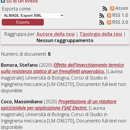
Su di un livello
Atom
Esporta come
RSS 1.0
RSS 2.0
Raggruppa per:
Autore della tesi
|
Tipologia della tesi
|
Nessun raggruppamento
Numero di documenti:
8
.
Bonora, Stefano
(2020)
Effetto dell'invecchiamento termico
sulla resistenza statica di un frenafiletti anaerobico.
[Laurea
magistrale], Università di Bologna, Corso di Studio in
Ingegneria meccanica [LM-DM270]
, Documento full-text non
disponibile
Coco, Massimiliano
(2020)
Progettazione di un riduttore
epicicloidale per applicazione FSAE Electric.
[Laurea
magistrale], Università di Bologna, Corso di Studio in
Ingegneria meccanica [LM-DM270]
, Documento full-text non
disponibile