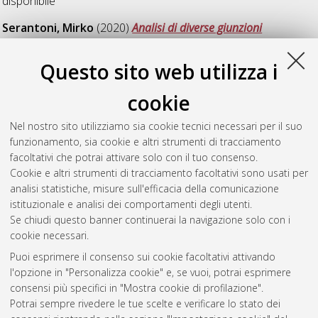
disponibile
Serantoni, Mirko
(2020)
Analisi di diverse giunzioni
meccaniche per interventi di ricostruzione femorale.
[Laurea
magistrale], Università di Bologna, Corso di Studio in
Questo sito web utilizza i
Ingegneria meccanica [LM-DM270]
, Documento full-text non
disponibile
cookie
Telesca, Angelo
(2020)
Ottimizzazione strutturale di un
Nel nostro sito utilizziamo sia cookie tecnici necessari per il suo
forcellone motociclistico.
[Laurea magistrale], Università di
funzionamento, sia cookie e altri strumenti di tracciamento
Bologna, Corso di Studio in
Ingegneria meccanica [LM-
facoltativi che potrai attivare solo con il tuo consenso.
DM270]
, Documento full-text non disponibile
Cookie e altri strumenti di tracciamento facoltativi sono usati per
analisi statistiche, misure sull'efficacia della comunicazione
Questa lista e' stata generata il
Sat Aug 8 03:55:03 2026
istituzionale e analisi dei comportamenti degli utenti.
CEST
.
Se chiudi questo banner continuerai la navigazione solo con i
cookie necessari.
Puoi esprimere il consenso sui cookie facoltativi attivando
Atom
l'opzione in "Personalizza cookie" e, se vuoi, potrai esprimere
Rss 1.0
consensi più specifici in "Mostra cookie di profilazione".
Potrai sempre rivedere le tue scelte e verificare lo stato dei
Rss 2.0