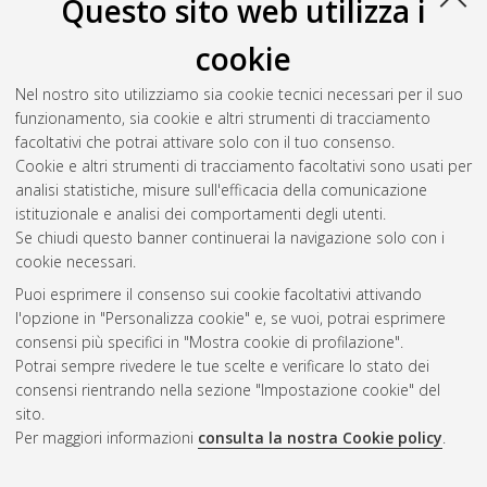
2021
(5)
Questo sito web utilizza i
2020
(8)
2019
(12)
cookie
2018
(4)
Nel nostro sito utilizziamo sia cookie tecnici necessari per il suo
2017
(5)
funzionamento, sia cookie e altri strumenti di tracciamento
2016
(3)
facoltativi che potrai attivare solo con il tuo consenso.
2015
(1)
Cookie e altri strumenti di tracciamento facoltativi sono usati per
2014
(2)
analisi statistiche, misure sull'efficacia della comunicazione
2013
(1)
istituzionale e analisi dei comportamenti degli utenti.
2012
(1)
Se chiudi questo banner continuerai la navigazione solo con i
cookie necessari.
Puoi esprimere il consenso sui cookie facoltativi attivando
Atom
l'opzione in "Personalizza cookie" e, se vuoi, potrai esprimere
Rss 1.0
consensi più specifici in "Mostra cookie di profilazione".
Potrai sempre rivedere le tue scelte e verificare lo stato dei
Rss 2.0
consensi rientrando nella sezione "Impostazione cookie" del
sito.
Per maggiori informazioni
consulta la nostra Cookie policy
.
AMS Laurea
Servizio implementato e gestito da
AlmaDL