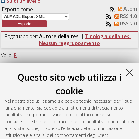
Su di un livello
Atom
Esporta come
RSS 1.0
RSS 2.0
Raggruppa per:
Autore della tesi
|
Tipologia della tesi
|
Nessun raggruppamento
Vai a:
R
Numero di documenti:
1
.
Questo sito web utilizza i
R
cookie
Nel nostro sito utilizziamo sia cookie tecnici necessari per il suo
Rocchi, Gianluca
(2012)
Prove di piantaggio e spiantaggio su
funzionamento, sia cookie e altri strumenti di tracciamento
provini unificati.
[Laurea magistrale], Università di Bologna,
facoltativi che potrai attivare solo con il tuo consenso.
Corso di Studio in
Ingegneria meccanica [LM-DM270] - Forli'
Cookie e altri strumenti di tracciamento facoltativi sono usati per
analisi statistiche, misure sull'efficacia della comunicazione
Questa lista e' stata generata il
Sun Aug 9 09:13:14 2026
istituzionale e analisi dei comportamenti degli utenti.