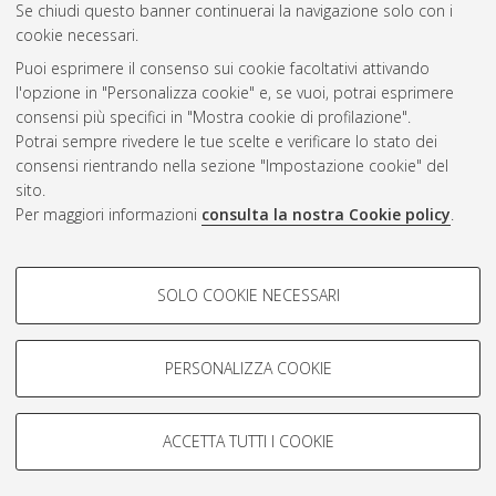
CEST
.
Se chiudi questo banner continuerai la navigazione solo con i
cookie necessari.
Puoi esprimere il consenso sui cookie facoltativi attivando
Atom
l'opzione in "Personalizza cookie" e, se vuoi, potrai esprimere
Rss 1.0
consensi più specifici in "Mostra cookie di profilazione".
Potrai sempre rivedere le tue scelte e verificare lo stato dei
Rss 2.0
consensi rientrando nella sezione "Impostazione cookie" del
sito.
Per maggiori informazioni
consulta la nostra Cookie policy
.
AMS Laurea
Servizio implementato e gestito da
AlmaDL
Impostazioni Cookie
COOKIE DI PROFILAZIONE -
SOLO COOKIE NECESSARI
Informativa sulla privacy
FACOLTATIVI
Condizioni d’uso del sito
Si tratta di cookie utilizzati per analizzare le caratteristiche della
navigazione degli utenti, creare profili in base al loro comportamento
PERSONALIZZA COOKIE
sul sito, per analisi di marketing.
Mostra cookie di profilazione
ACCETTA TUTTI I COOKIE
Google/Youtube Video
© ALMA MATER STUDIORUM - Università di Bologna, 2007-2026.
COOKIE TECNICI - NECESSARI
Facebook