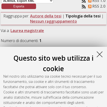
RSS 1.0
RSS 2.0
Raggruppa per:
Autore della tesi
|
Tipologia della tesi
|
Nessun raggruppamento
Vai a:
Laurea magistrale
Numero di documenti:
1
.
Laurea magistrale
Questo sito web utilizza i
cookie
Dharasura, Snehith
(2018)
Buckling analysis of steel H beam-
columns using Finite Elements, British Standards and
Nel nostro sito utilizziamo sia cookie tecnici necessari per il suo
Eurocodes.
[Laurea magistrale], Università di Bologna, Corso
funzionamento, sia cookie e altri strumenti di tracciamento
di Studio in
Civil engineering [LM-DM270]
, Documento full-text
facoltativi che potrai attivare solo con il tuo consenso.
non disponibile
Cookie e altri strumenti di tracciamento facoltativi sono usati per
analisi statistiche, misure sull'efficacia della comunicazione
Questa lista e' stata generata il
Mon Aug 10 11:42:27 2026
istituzionale e analisi dei comportamenti degli utenti.
CEST
.