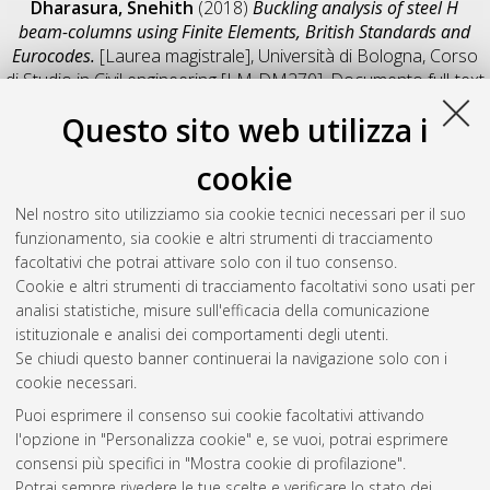
Dharasura, Snehith
(2018)
Buckling analysis of steel H
beam-columns using Finite Elements, British Standards and
Eurocodes.
[Laurea magistrale], Università di Bologna, Corso
di Studio in
Civil engineering [LM-DM270]
, Documento full-text
non disponibile
Questo sito web utilizza i
Salva citazione
Condividi
Il full-text non è disponibile per scelta dell'autore. (
Contatta
cookie
l'autore
)
Abstract
Nel nostro sito utilizziamo sia cookie tecnici necessari per il suo
funzionamento, sia cookie e altri strumenti di tracciamento
facoltativi che potrai attivare solo con il tuo consenso.
Altri metadati
Cookie e altri strumenti di tracciamento facoltativi sono usati per
analisi statistiche, misure sull'efficacia della comunicazione
Gestione del documento:
istituzionale e analisi dei comportamenti degli utenti.
Se chiudi questo banner continuerai la navigazione solo con i
cookie necessari.
Puoi esprimere il consenso sui cookie facoltativi attivando
Atom
l'opzione in "Personalizza cookie" e, se vuoi, potrai esprimere
Rss 1.0
consensi più specifici in "Mostra cookie di profilazione".
Potrai sempre rivedere le tue scelte e verificare lo stato dei