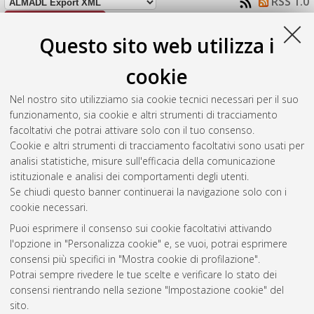
RSS 1.0
RSS 2.0
Questo sito web utilizza i
Raggruppa per:
Autore della tesi
|
Tipologia della tesi
|
Nessun raggruppamento
cookie
Numero di documenti:
1
.
Nel nostro sito utilizziamo sia cookie tecnici necessari per il suo
funzionamento, sia cookie e altri strumenti di tracciamento
Luzietti, Manuel
(2023)
Studio delle Botnet per mezzo di IDS.
facoltativi che potrai attivare solo con il tuo consenso.
[Laurea], Università di Bologna, Corso di Studio in
Ingegneria
Cookie e altri strumenti di tracciamento facoltativi sono usati per
e scienze informatiche [L-DM270] - Cesena
analisi statistiche, misure sull'efficacia della comunicazione
istituzionale e analisi dei comportamenti degli utenti.
Questa lista e' stata generata il
Fri Aug 7 15:33:36 2026 CEST
.
Se chiudi questo banner continuerai la navigazione solo con i
cookie necessari.
Puoi esprimere il consenso sui cookie facoltativi attivando
Atom
l'opzione in "Personalizza cookie" e, se vuoi, potrai esprimere
Rss 1.0
consensi più specifici in "Mostra cookie di profilazione".
Potrai sempre rivedere le tue scelte e verificare lo stato dei
Rss 2.0
consensi rientrando nella sezione "Impostazione cookie" del
sito.