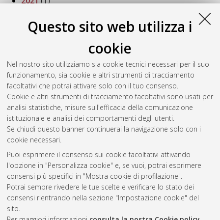
2021
(1)
2020
(12)
2019
(8)
Questo sito web utilizza i
2018
(3)
2017
(7)
cookie
2016
(6)
Nel nostro sito utilizziamo sia cookie tecnici necessari per il suo
2015
(5)
funzionamento, sia cookie e altri strumenti di tracciamento
2014
(6)
facoltativi che potrai attivare solo con il tuo consenso.
2013
(3)
Cookie e altri strumenti di tracciamento facoltativi sono usati per
2012
(5)
analisi statistiche, misure sull'efficacia della comunicazione
2011
(3)
istituzionale e analisi dei comportamenti degli utenti.
2010
(3)
Se chiudi questo banner continuerai la navigazione solo con i
cookie necessari.
Puoi esprimere il consenso sui cookie facoltativi attivando
Atom
l'opzione in "Personalizza cookie" e, se vuoi, potrai esprimere
Rss 1.0
consensi più specifici in "Mostra cookie di profilazione".
Potrai sempre rivedere le tue scelte e verificare lo stato dei
Rss 2.0
consensi rientrando nella sezione "Impostazione cookie" del
sito.
Per maggiori informazioni
consulta la nostra Cookie policy
.