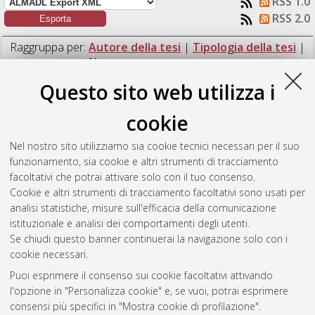
RSS 1.0
RSS 2.0
Raggruppa per:
Autore della tesi
|
Tipologia della tesi
|
Nessun raggruppamento
Questo sito web utilizza i
Numero di documenti:
1
.
cookie
Poggi, Giovanni
(2021)
Implementazione CUDA su GPU di un
algoritmo sort-based per la distribuzione efficiente di dati in
Nel nostro sito utilizziamo sia cookie tecnici necessari per il suo
simulazioni distribuite.
[Laurea magistrale], Università di
funzionamento, sia cookie e altri strumenti di tracciamento
Bologna, Corso di Studio in
Ingegneria e scienze informatiche
facoltativi che potrai attivare solo con il tuo consenso.
[LM-DM270] - Cesena
Cookie e altri strumenti di tracciamento facoltativi sono usati per
analisi statistiche, misure sull'efficacia della comunicazione
Questa lista e' stata generata il
Sun Aug 9 18:48:49 2026
istituzionale e analisi dei comportamenti degli utenti.
CEST
.
Se chiudi questo banner continuerai la navigazione solo con i
cookie necessari.
Puoi esprimere il consenso sui cookie facoltativi attivando
Atom
l'opzione in "Personalizza cookie" e, se vuoi, potrai esprimere
Rss 1.0
consensi più specifici in "Mostra cookie di profilazione".