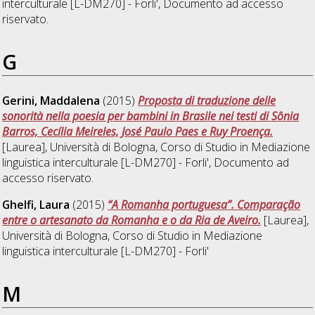
interculturale [L-DM270] - Forli'
, Documento ad accesso
riservato.
G
Gerini, Maddalena
(2015)
Proposta di traduzione delle
sonorità nella poesia per bambini in Brasile nei testi di Sônia
Barros, Cecília Meireles, José Paulo Paes e Ruy Proença.
[Laurea], Università di Bologna, Corso di Studio in
Mediazione
linguistica interculturale [L-DM270] - Forli'
, Documento ad
accesso riservato.
Ghelfi, Laura
(2015)
“A Romanha portuguesa”. Comparação
entre o artesanato da Romanha e o da Ria de Aveiro.
[Laurea],
Università di Bologna, Corso di Studio in
Mediazione
linguistica interculturale [L-DM270] - Forli'
M