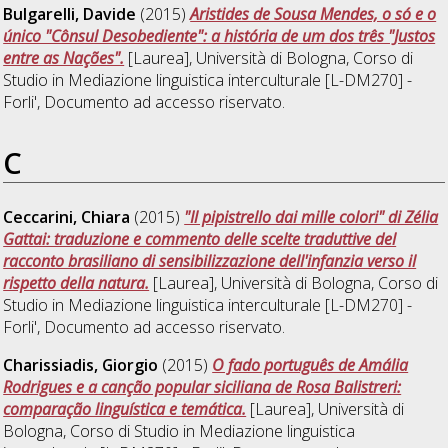
Bulgarelli, Davide
(2015)
Aristides de Sousa Mendes, o só e o
único "Cônsul Desobediente": a história de um dos três "Justos
entre as Nações".
[Laurea], Università di Bologna, Corso di
Studio in
Mediazione linguistica interculturale [L-DM270] -
Forli'
, Documento ad accesso riservato.
C
Ceccarini, Chiara
(2015)
"Il pipistrello dai mille colori" di Zélia
Gattai: traduzione e commento delle scelte traduttive del
racconto brasiliano di sensibilizzazione dell'infanzia verso il
rispetto della natura.
[Laurea], Università di Bologna, Corso di
Studio in
Mediazione linguistica interculturale [L-DM270] -
Forli'
, Documento ad accesso riservato.
Charissiadis, Giorgio
(2015)
O fado português de Amália
Rodrigues e a canção popular siciliana de Rosa Balistreri:
comparação linguística e temática.
[Laurea], Università di
Bologna, Corso di Studio in
Mediazione linguistica