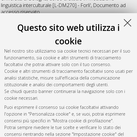
linguistica interculturale [L-DM270] - Forli'
, Documento ad
accesso riservato.
Questo sito web utilizza i
R
cookie
Rizzo, Agnese
(2015)
Va' dove ti porta l'eletrico 28 - progetto
Nel nostro sito utilizziamo sia cookie tecnici necessari per il suo
di una guida alternativa.
[Laurea], Università di Bologna,
funzionamento, sia cookie e altri strumenti di tracciamento
Corso di Studio in
Mediazione linguistica interculturale [L-
facoltativi che potrai attivare solo con il tuo consenso.
DM270] - Forli'
, Documento ad accesso riservato.
Cookie e altri strumenti di tracciamento facoltativi sono usati per
analisi statistiche, misure sull'efficacia della comunicazione
Questa lista e' stata generata il
Mon Aug 10 07:25:17 2026
istituzionale e analisi dei comportamenti degli utenti.
CEST
.
Se chiudi questo banner continuerai la navigazione solo con i
cookie necessari.
Puoi esprimere il consenso sui cookie facoltativi attivando
Atom
l'opzione in "Personalizza cookie" e, se vuoi, potrai esprimere
Rss 1.0
consensi più specifici in "Mostra cookie di profilazione".
Potrai sempre rivedere le tue scelte e verificare lo stato dei
Rss 2.0
consensi rientrando nella sezione "Impostazione cookie" del