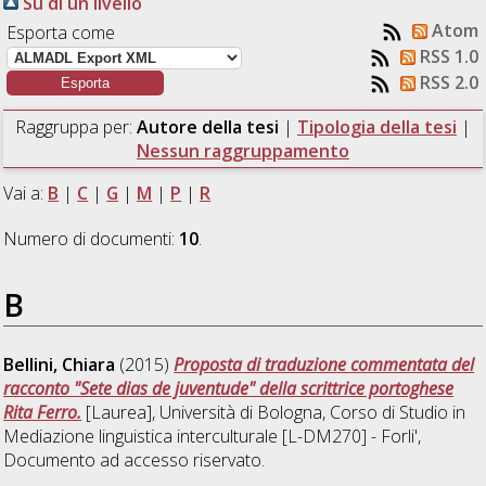
Su di un livello
Atom
Esporta come
RSS 1.0
RSS 2.0
Raggruppa per:
Autore della tesi
|
Tipologia della tesi
|
Nessun raggruppamento
Vai a:
B
|
C
|
G
|
M
|
P
|
R
Numero di documenti:
10
.
B
Bellini, Chiara
(2015)
Proposta di traduzione commentata del
racconto "Sete dias de juventude" della scrittrice portoghese
Rita Ferro.
[Laurea], Università di Bologna, Corso di Studio in
Mediazione linguistica interculturale [L-DM270] - Forli'
,
Documento ad accesso riservato.