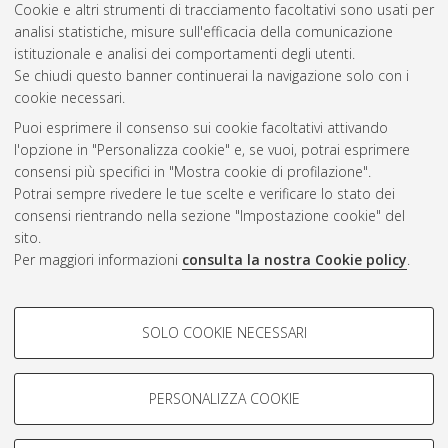
Cookie e altri strumenti di tracciamento facoltativi sono usati per
analisi statistiche, misure sull'efficacia della comunicazione
Gestione del documento:
istituzionale e analisi dei comportamenti degli utenti.
Se chiudi questo banner continuerai la navigazione solo con i
cookie necessari.
Puoi esprimere il consenso sui cookie facoltativi attivando
Atom
l'opzione in "Personalizza cookie" e, se vuoi, potrai esprimere
Rss 1.0
consensi più specifici in "Mostra cookie di profilazione".
Potrai sempre rivedere le tue scelte e verificare lo stato dei
Rss 2.0
consensi rientrando nella sezione "Impostazione cookie" del
sito.
Per maggiori informazioni
consulta la nostra Cookie policy
.
AMS Laurea
Servizio implementato e gestito da
AlmaDL
Impostazioni Cookie
COOKIE DI PROFILAZIONE -
SOLO COOKIE NECESSARI
Informativa sulla privacy
FACOLTATIVI
Condizioni d’uso del sito
Si tratta di cookie utilizzati per analizzare le caratteristiche della
navigazione degli utenti, creare profili in base al loro comportamento
PERSONALIZZA COOKIE
sul sito, per analisi di marketing.
Mostra cookie di profilazione