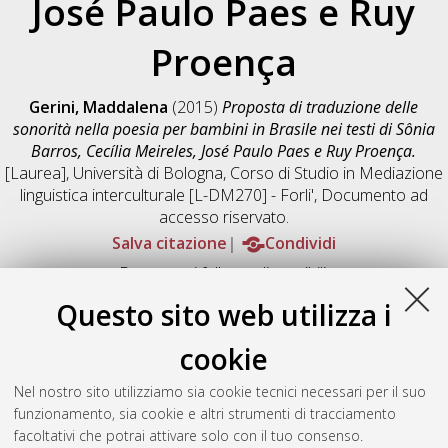
José Paulo Paes e Ruy
Proença
Gerini, Maddalena
(2015)
Proposta di traduzione delle
sonorità nella poesia per bambini in Brasile nei testi di Sônia
Barros, Cecília Meireles, José Paulo Paes e Ruy Proença.
[Laurea], Università di Bologna, Corso di Studio in
Mediazione
linguistica interculturale [L-DM270] - Forli'
, Documento ad
accesso riservato.
Salva citazione
Condividi
Documenti full-text disponibili:
Documento PDF
Questo sito web utilizza i
Full-text non accessibile
Download (764kB)
|
Contatta l'autore
cookie
Abstract
Nel nostro sito utilizziamo sia cookie tecnici necessari per il suo
funzionamento, sia cookie e altri strumenti di tracciamento
facoltativi che potrai attivare solo con il tuo consenso.
Altri metadati