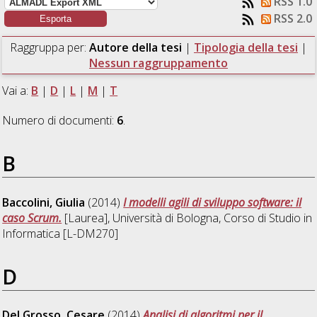
RSS 1.0
RSS 2.0
Raggruppa per:
Autore della tesi
|
Tipologia della tesi
|
Nessun raggruppamento
Vai a:
B
|
D
|
L
|
M
|
T
Numero di documenti:
6
.
B
Baccolini, Giulia
(2014)
I modelli agili di sviluppo software: il
caso Scrum.
[Laurea], Università di Bologna, Corso di Studio in
Informatica [L-DM270]
D
Del Grosso, Cesare
(2014)
Analisi di algoritmi per il