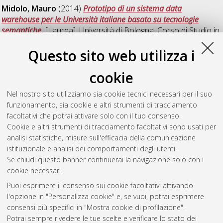
Midolo, Mauro
(2014)
Prototipo di un sistema data
warehouse per le Università italiane basato su tecnologie
semantiche.
[Laurea], Università di Bologna, Corso di Studio in
Informatica [L-DM270]
, Documento ad accesso riservato.
Questo sito web utilizza i
T
cookie
Nel nostro sito utilizziamo sia cookie tecnici necessari per il suo
Tomasi, Daniele
(2014)
Function Point e Real Time Software:
funzionamento, sia cookie e altri strumenti di tracciamento
caso di studio reale.
[Laurea], Università di Bologna, Corso di
facoltativi che potrai attivare solo con il tuo consenso.
Studio in
Scienze di internet [L-DM509]
, Documento ad
Cookie e altri strumenti di tracciamento facoltativi sono usati per
accesso riservato.
analisi statistiche, misure sull'efficacia della comunicazione
istituzionale e analisi dei comportamenti degli utenti.
Questa lista e' stata generata il
Fri Aug 7 23:52:13 2026 CEST
.
Se chiudi questo banner continuerai la navigazione solo con i
cookie necessari.
Puoi esprimere il consenso sui cookie facoltativi attivando
Atom
l'opzione in "Personalizza cookie" e, se vuoi, potrai esprimere
Rss 1.0
consensi più specifici in "Mostra cookie di profilazione".
Potrai sempre rivedere le tue scelte e verificare lo stato dei
Rss 2.0