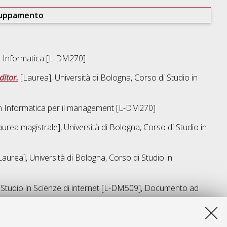
ruppamento
n
Informatica [L-DM270]
ditor.
[Laurea], Università di Bologna, Corso di Studio in
in
Informatica per il management [L-DM270]
urea magistrale], Università di Bologna, Corso di Studio in
aurea], Università di Bologna, Corso di Studio in
 Studio in
Scienze di internet [L-DM509]
, Documento ad
a lista e' stata generata il
Thu Aug 6 13:21:32 2026 CEST
.