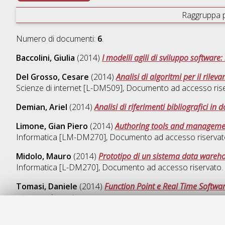
Raggruppa 
Numero di documenti:
6
.
Baccolini, Giulia
(2014)
I modelli agili di sviluppo software:
Del Grosso, Cesare
(2014)
Analisi di algoritmi per il rile
Scienze di internet [L-DM509]
, Documento ad accesso rise
Demian, Ariel
(2014)
Analisi di riferimenti bibliografici in
Limone, Gian Piero
(2014)
Authoring tools and management
Informatica [LM-DM270]
, Documento ad accesso riservat
Midolo, Mauro
(2014)
Prototipo di un sistema data warehou
Informatica [L-DM270]
, Documento ad accesso riservato.
Tomasi, Daniele
(2014)
Function Point e Real Time Software
accesso riservato.