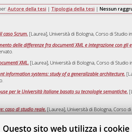
per:
Autore della tesi
|
Tipologia della tesi
|
Nessun ragg
 il caso Scrum.
[Laurea], Università di Bologna, Corso di Studio i
vamento delle differenze fra documenti XML e integrazione con gli e
rvato.
 documenti XML.
[Laurea], Università di Bologna, Corso di Studio 
 information systems: study of a generalizable architecture.
[La
o.
se per le Università italiane basato su tecnologie semantiche.
[L
: caso di studio reale.
[Laurea], Università di Bologna, Corso di
Questo sito web utilizza i cookie
Quest