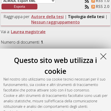
RSS 1.0
RSS 2.0
Raggruppa per:
Autore della tesi
|
Tipologia della tesi
|
Nessun raggruppamento
Vai a:
Laurea magistrale
Numero di documenti:
1
.
Laurea magistrale
Questo sito web utilizza i
cookie
D'Arpa, Mattia
(2021)
Riconoscimento di simboli e creazione
automatica di un modello topologico: trasformazione di
Nel nostro sito utilizziamo sia cookie tecnici necessari per il suo
schemi ferroviari cartacei in file CAD.
[Laurea magistrale],
funzionamento, sia cookie e altri strumenti di tracciamento
Università di Bologna, Corso di Studio in
Ingegneria
facoltativi che potrai attivare solo con il tuo consenso.
informatica [LM-DM270]
, Documento full-text non disponibile
Cookie e altri strumenti di tracciamento facoltativi sono usati per
analisi statistiche, misure sull'efficacia della comunicazione
Questa lista e' stata generata il
Thu Aug 6 07:10:44 2026
istituzionale e analisi dei comportamenti degli utenti.
CEST
.