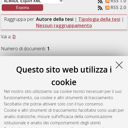
RSS 1.0
RSS 2.0
Raggruppa per:
Autore della tesi
|
Tipologia della tesi
|
Nessun raggruppamento
Vai a:
D
Numero di documenti:
1
.
D
Questo sito web utilizza i
cookie
D'Arpa, Mattia
(2021)
Riconoscimento di simboli e creazione
automatica di un modello topologico: trasformazione di
Nel nostro sito utilizziamo sia cookie tecnici necessari per il suo
schemi ferroviari cartacei in file CAD.
[Laurea magistrale],
funzionamento, sia cookie e altri strumenti di tracciamento
Università di Bologna, Corso di Studio in
Ingegneria
facoltativi che potrai attivare solo con il tuo consenso.
informatica [LM-DM270]
, Documento full-text non disponibile
Cookie e altri strumenti di tracciamento facoltativi sono usati per
analisi statistiche, misure sull'efficacia della comunicazione
Questa lista e' stata generata il
Sun Aug 9 13:43:12 2026
istituzionale e analisi dei comportamenti degli utenti.
CEST
.