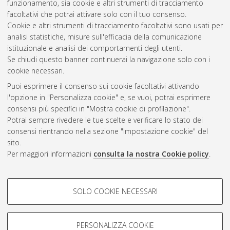
funzionamento, sia cookie e altri strumenti di tracciamento
Corso di Studio in
Biomedical engineering [LM-DM270] -
facoltativi che potrai attivare solo con il tuo consenso.
Cesena
Cookie e altri strumenti di tracciamento facoltativi sono usati per
analisi statistiche, misure sull'efficacia della comunicazione
Questa lista e' stata generata il
Sat Aug 8 21:09:36 2026
istituzionale e analisi dei comportamenti degli utenti.
CEST
.
Se chiudi questo banner continuerai la navigazione solo con i
cookie necessari.
Puoi esprimere il consenso sui cookie facoltativi attivando
Atom
l'opzione in "Personalizza cookie" e, se vuoi, potrai esprimere
Rss 1.0
consensi più specifici in "Mostra cookie di profilazione".
Potrai sempre rivedere le tue scelte e verificare lo stato dei
Rss 2.0
consensi rientrando nella sezione "Impostazione cookie" del
sito.
Per maggiori informazioni
consulta la nostra Cookie policy
.
AMS Laurea
Servizio implementato e gestito da
AlmaDL
Impostazioni Cookie
COOKIE DI PROFILAZIONE -
SOLO COOKIE NECESSARI
Informativa sulla privacy
FACOLTATIVI
Condizioni d’uso del sito
Si tratta di cookie utilizzati per analizzare le caratteristiche della
navigazione degli utenti, creare profili in base al loro comportamento
PERSONALIZZA COOKIE