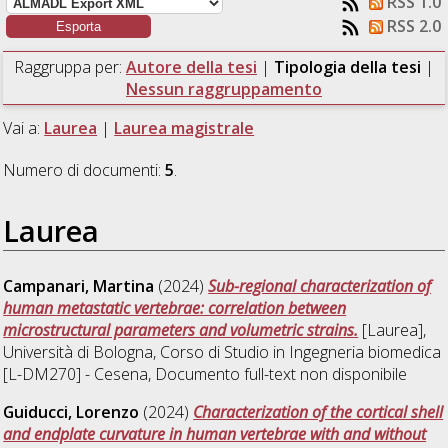
RSS 1.0
RSS 2.0
Raggruppa per:
Autore della tesi
|
Tipologia della tesi
|
Nessun raggruppamento
Vai a:
Laurea
|
Laurea magistrale
Numero di documenti:
5
.
Laurea
Campanari, Martina
(2024)
Sub-regional characterization of
human metastatic vertebrae: correlation between
microstructural parameters and volumetric strains.
[Laurea],
Università di Bologna, Corso di Studio in
Ingegneria biomedica
[L-DM270] - Cesena
, Documento full-text non disponibile
Guiducci, Lorenzo
(2024)
Characterization of the cortical shell
and endplate curvature in human vertebrae with and without