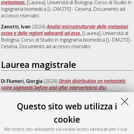
metastases.
[Laurea], Università di Bologna, Corso di Studio in
Ingegneria biomedica [L-DM270] - Cesena
, Documento ad
accesso riservato.
Zanotti, Ivan
(2024)
Analisi microstrutturale delle metastasi
ossee e delle regioni adiacenti ad esse.
[Laurea], Università di
Bologna, Corso di Studio in
Ingegneria biomedica [L-DM270] -
Cesena
, Documento ad accesso riservato.
Laurea magistrale
Di Flumeri, Giorgia
(2024)
Strain distribution on metastatic
spine segments before and after intervertebral disc
degeneration.
[Laurea magistrale], Università di Bologna,
Corso di Studio in
Biomedical engineering [LM-DM270] -
Questo sito web utilizza i
Cesena
, Documento full-text non disponibile
cookie
Pistillo, Federica
(2024)
Biomechanical characterization of
human metastatic vertebrae: volumetric strain distribution in
Nel nostro sito utilizziamo sia cookie tecnici necessari per il suo
elastic regime.
[Laurea magistrale], Università di Bologna,