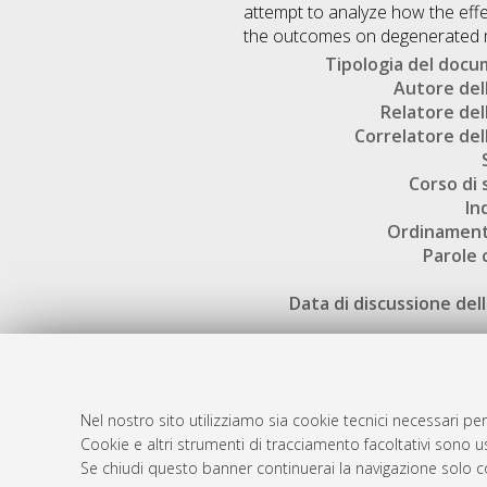
attempt to analyze how the effe
the outcomes on degenerated m
Tipologia del doc
Autore dell
Relatore dell
Correlatore dell
Corso di 
In
Ordinament
Parole 
Data di discussione dell
Nel nostro sito utilizziamo sia cookie tecnici necessari per
Cookie e altri strumenti di tracciamento facoltativi sono us
AMS Laure
Atom
Se chiudi questo banner continuerai la navigazione solo c
Servizio i