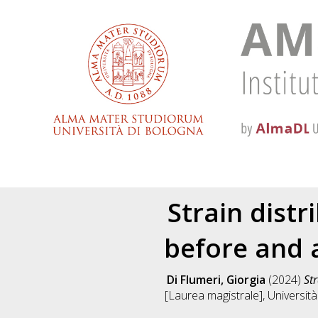
Strain dist
before and a
Di Flumeri, Giorgia
(2024)
St
[Laurea magistrale], Università