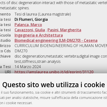
cts of disc degeneration interact with those of metastatic vert
etastatic spines.
umento
Tesi di laurea (Laurea magistrale)
a tesi
Di Flumeri, Giorgia
a tesi
Palanca, Marco
a tesi
Cavazzoni, Giulia
;
Pasini, Margherita
Scuola
Ingegneria e Architettura
studio
Biomedical engineering [LM-DM270] - Cesena
dirizzo
CURRICULUM BIOENGINEERING OF HUMAN MOVE
o Cds
DM270
chiave
disc degeneration,metastatic vertebra,digital image cor
test,stiffness,strain analysis
a Tesi
14 Marzo 2024
URI
https://amslaurea.unibo.it/id/eprint/31120
Gestione del documento:
Questo sito web utilizza i cookie
 il suo funzionamento, sia cookie e altri strumenti di tracciamento faco
ati per analisi statistiche, misure sull'efficacia della comunicazione is
a
on i cookie necessari.
mplementato e gestito da
AlmaDL