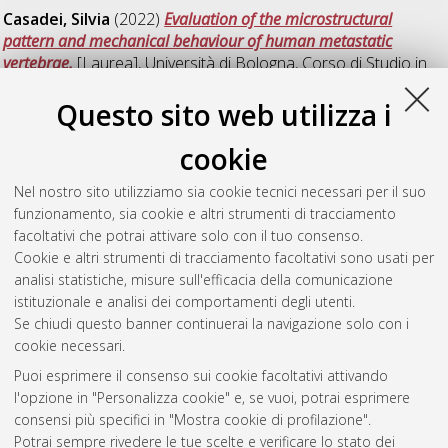
Casadei, Silvia
(2022)
Evaluation of the microstructural
pattern and mechanical behaviour of human metastatic
vertebrae.
[Laurea], Università di Bologna, Corso di Studio in
Ingegneria biomedica [L-DM270] - Cesena
Questo sito web utilizza i
D
cookie
Nel nostro sito utilizziamo sia cookie tecnici necessari per il suo
Di Lorenzo, Alessandra
(2022)
Characterization of blastic
funzionamento, sia cookie e altri strumenti di tracciamento
bone tissue through nanoindentation test.
[Laurea], Università
facoltativi che potrai attivare solo con il tuo consenso.
di Bologna, Corso di Studio in
Ingegneria biomedica [L-
Cookie e altri strumenti di tracciamento facoltativi sono usati per
DM270] - Cesena
analisi statistiche, misure sull'efficacia della comunicazione
istituzionale e analisi dei comportamenti degli utenti.
Questa lista e' stata generata il
Fri Aug 7 16:03:04 2026 CEST
.
Se chiudi questo banner continuerai la navigazione solo con i
cookie necessari.
Puoi esprimere il consenso sui cookie facoltativi attivando
Atom
l'opzione in "Personalizza cookie" e, se vuoi, potrai esprimere
Rss 1.0
consensi più specifici in "Mostra cookie di profilazione".
Potrai sempre rivedere le tue scelte e verificare lo stato dei
Rss 2.0