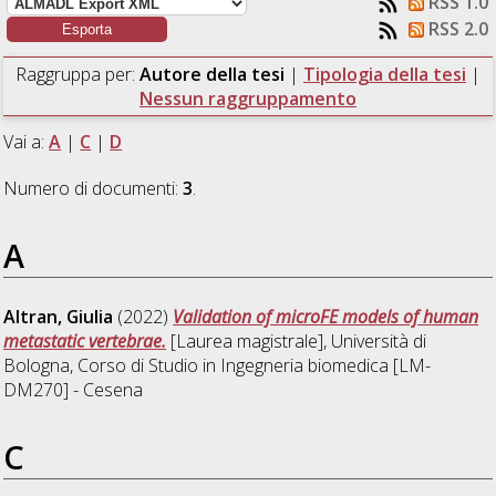
RSS 1.0
RSS 2.0
Raggruppa per:
Autore della tesi
|
Tipologia della tesi
|
Nessun raggruppamento
Vai a:
A
|
C
|
D
Numero di documenti:
3
.
A
Altran, Giulia
(2022)
Validation of microFE models of human
metastatic vertebrae.
[Laurea magistrale], Università di
Bologna, Corso di Studio in
Ingegneria biomedica [LM-
DM270] - Cesena
C