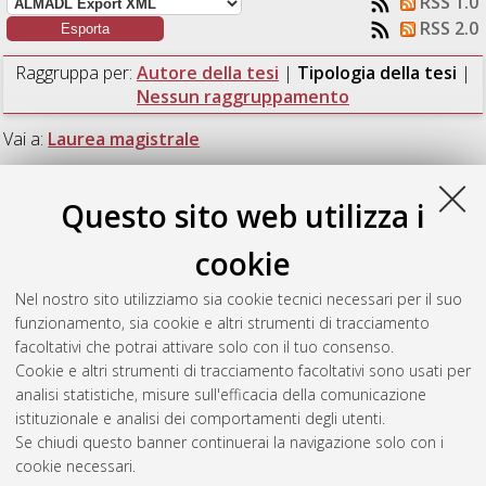
RSS 1.0
RSS 2.0
Raggruppa per:
Autore della tesi
|
Tipologia della tesi
|
Nessun raggruppamento
Vai a:
Laurea magistrale
Numero di documenti:
1
.
Questo sito web utilizza i
Laurea magistrale
cookie
Nel nostro sito utilizziamo sia cookie tecnici necessari per il suo
Zordan, Francesco
(2023)
Latency Evaluation in 5G Industrial
funzionamento, sia cookie e altri strumenti di tracciamento
Networks.
[Laurea magistrale], Università di Bologna, Corso di
facoltativi che potrai attivare solo con il tuo consenso.
Studio in
Telecommunications engineering [LM-DM270]
,
Cookie e altri strumenti di tracciamento facoltativi sono usati per
Documento full-text non disponibile
analisi statistiche, misure sull'efficacia della comunicazione
istituzionale e analisi dei comportamenti degli utenti.
Questa lista e' stata generata il
Fri Aug 7 17:01:01 2026 CEST
.
Se chiudi questo banner continuerai la navigazione solo con i
cookie necessari.