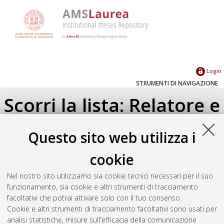
Login
STRUMENTI DI NAVIGAZIONE
Scorri la lista: Relatore e
Correlatore
Questo sito web utilizza i
Su di un livello
cookie
Seleziona un valore dall'elenco sottostante.
Nel nostro sito utilizziamo sia cookie tecnici necessari per il suo
2023
(1)
funzionamento, sia cookie e altri strumenti di tracciamento
facoltativi che potrai attivare solo con il tuo consenso.
Cookie e altri strumenti di tracciamento facoltativi sono usati per
Atom
analisi statistiche, misure sull'efficacia della comunicazione