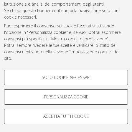
istituzionale e analisi dei comportamenti degli utenti.
Rss 1.0
Se chiudi questo banner continuerai la navigazione solo con i
Rss 2.0
cookie necessari.
Puoi esprimere il consenso sui cookie facoltativi attivando
l'opzione in "Personalizza cookie" e, se vuoi, potrai esprimere
AMS Laurea
consensi più specifici in "Mostra cookie di profilazione".
Servizio implementato e gestito da
AlmaDL
Potrai sempre rivedere le tue scelte e verificare lo stato dei
Impostazioni Cookie
consensi rientrando nella sezione "Impostazione cookie" del
Informativa sulla privacy
sito.
Condizioni d’uso del sito
Per maggiori informazioni
consulta la nostra Cookie policy
.
COOKIE DI PROFILAZIONE -
SOLO COOKIE NECESSARI
FACOLTATIVI
Si tratta di cookie utilizzati per analizzare le caratteristiche della
navigazione degli utenti, creare profili in base al loro comportamento
PERSONALIZZA COOKIE
© ALMA MATER STUDIORUM - Università di Bologna, 2007-2026.
sul sito, per analisi di marketing.
Mostra cookie di profilazione
ACCETTA TUTTI I COOKIE
Google/Youtube Video
COOKIE TECNICI - NECESSARI
Facebook