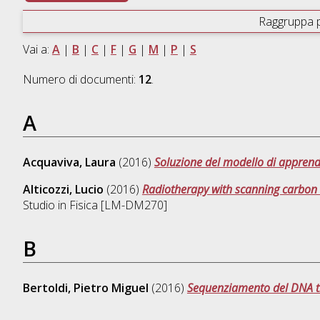
Raggruppa 
Vai a:
A
|
B
|
C
|
F
|
G
|
M
|
P
|
S
Numero di documenti:
12
.
A
Acquaviva, Laura
(2016)
Soluzione del modello di appren
Alticozzi, Lucio
(2016)
Radiotherapy with scanning carbon i
Studio in
Fisica [LM-DM270]
B
Bertoldi, Pietro Miguel
(2016)
Sequenziamento del DNA t