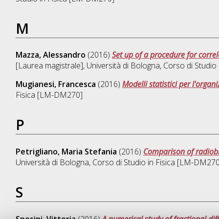
M
Mazza, Alessandro
(2016)
Set up of a procedure for corre
[Laurea magistrale], Università di Bologna, Corso di Studio
Mugianesi, Francesca
(2016)
Modelli statistici per l'org
Fisica [LM-DM270]
P
Petrigliano, Maria Stefania
(2016)
Comparison of radiobio
Università di Bologna, Corso di Studio in
Fisica [LM-DM270
S