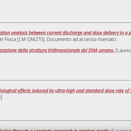
lation analysis between current discharge and dose delivery in a
 in
Fisica [LM-DM270]
, Documento ad accesso riservato.
anizzazione della struttura tridimensionale del DNA umano.
[Laurea 
logical effects induced by ultra-high and standard dose rate of x-
]