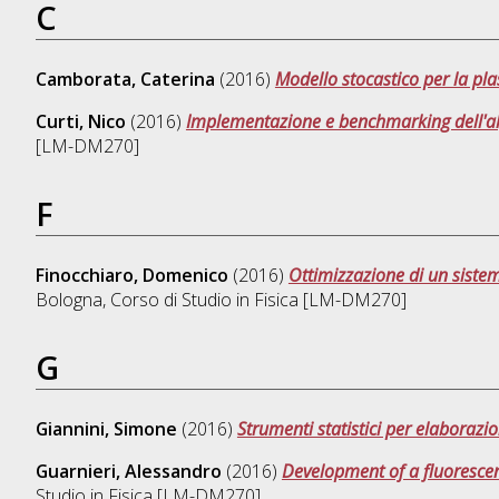
C
Camborata, Caterina
(2016)
Modello stocastico per la plas
Curti, Nico
(2016)
Implementazione e benchmarking dell'al
[LM-DM270]
F
Finocchiaro, Domenico
(2016)
Ottimizzazione di un siste
Bologna, Corso di Studio in
Fisica [LM-DM270]
G
Giannini, Simone
(2016)
Strumenti statistici per elabora
Guarnieri, Alessandro
(2016)
Development of a fluorescen
Studio in
Fisica [LM-DM270]