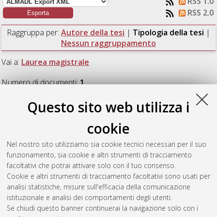
RSS 1.0
RSS 2.0
Raggruppa per:
Autore della tesi
|
Tipologia della tesi
|
Nessun raggruppamento
Vai a:
Laurea magistrale
Numero di documenti:
1
.
Questo sito web utilizza i
Laurea magistrale
cookie
Remorini, Raffaele
(2026)
Caratterizzazione di materiali a
Nel nostro sito utilizziamo sia cookie tecnici necessari per il suo
base di fibre cellulosiche per la produzione di packaging
funzionamento, sia cookie e altri strumenti di tracciamento
sostenibile.
[Laurea magistrale], Università di Bologna, Corso
facoltativi che potrai attivare solo con il tuo consenso.
di Studio in
Chimica industriale [LM-DM270]
, Documento ad
Cookie e altri strumenti di tracciamento facoltativi sono usati per
accesso riservato.
analisi statistiche, misure sull'efficacia della comunicazione
istituzionale e analisi dei comportamenti degli utenti.
Questa lista e' stata generata il
Fri Aug 7 04:49:17 2026 CEST
.
Se chiudi questo banner continuerai la navigazione solo con i