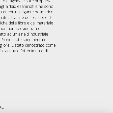
to di lignina e sulle proprietà
agli airlaid esaminati e ne sono
ontenenti un legante polimerico
itrici tramite defibrazione di
tiche delle fibre e del materiale
ti non hanno evidenziato
to ad un airlaid industriale
ti. Sono state sperimentate
gliore. È stato dimostrato come
à d’acqua e l’ottenimento di
PAE