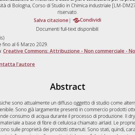
ità di Bologna, Corso di Studio in
Chimica industriale [LM-DM2
riservato.
Salva citazione
Condividi
Documenti full-text disponibili:
s)
le fino al 6 Marzo 2029.
a:
Creative Commons: Attribuzione - Non commerciale - Non
ntatta l'autore
Abstract
ulosiche sono attualmente un diffuso oggetto di studio come altern
enibile. Sono già largamente presenti in commercio prodotti ott
ande consumo di acqua durante il processo di produzione. Il dr
 materiale a base di fibre di cellulosa chiamato airlaid. Le propri
cono sulle proprietà dei prodotti ottenuti. Sono stati, quindi, cara