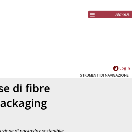
AlmaDL
Login
STRUMENTI DI NAVIGAZIONE
e di fibre
packaging
duzione di packaging sostenibile.