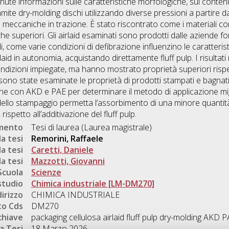
enute informazioni sulle caratteristiche morfologiche, sul contenu
amite dry-molding dischi utilizzando diverse pressioni a partire d
à meccaniche in trazione. È stato riscontrato come i materiali c
superiori. Gli airlaid esaminati sono prodotti dalle aziende forn
di, come varie condizioni di defibrazione influenzino le caratteris
rlaid in autonomia, acquistando direttamente fluff pulp. I risulta
condizioni impiegate, ma hanno mostrato proprietà superiori rispet
 sono state esaminate le proprietà di prodotti stampati e bagna
ione con AKD e PAE per determinare il metodo di applicazione mi
ma dello stampaggio permetta l’assorbimento di una minore quantit
ispetto all’additivazione del fluff pulp.
umento
Tesi di laurea (Laurea magistrale)
a tesi
Remorini, Raffaele
a tesi
Caretti, Daniele
a tesi
Mazzotti, Giovanni
Scuola
Scienze
studio
Chimica industriale [LM-DM270]
dirizzo
CHIMICA INDUSTRIALE
o Cds
DM270
chiave
packaging cellulosa airlaid fluff pulp dry-molding AKD 
a Tesi
18 Marzo 2026