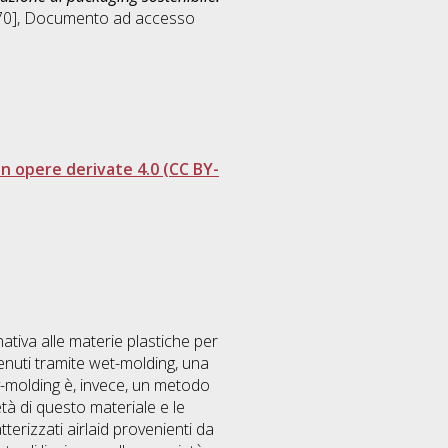
70]
, Documento ad accesso
 opere derivate 4.0 (CC BY-
ativa alle materie plastiche per
enuti tramite wet-molding, una
y-molding è, invece, un metodo
età di questo materiale e le
tterizzati airlaid provenienti da