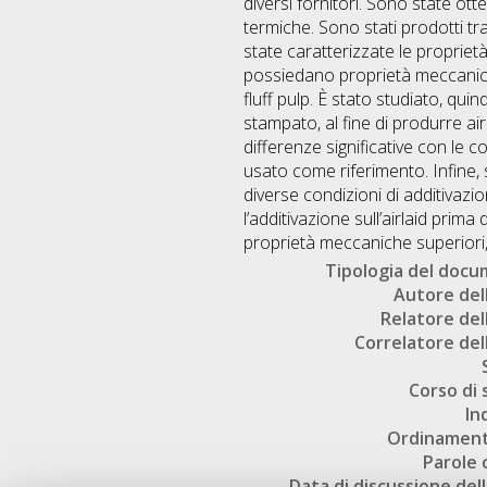
diversi fornitori. Sono state ott
termiche. Sono stati prodotti tr
state caratterizzate le propriet
possiedano proprietà meccaniche 
fluff pulp. È stato studiato, quin
stampato, al fine di produrre ai
differenze significative con le 
usato come riferimento. Infine,
diverse condizioni di additivaz
l’additivazione sull’airlaid pri
proprietà meccaniche superiori, r
Tipologia del doc
Autore dell
Relatore dell
Correlatore dell
Corso di 
In
Ordinament
Parole 
Data di discussione dell