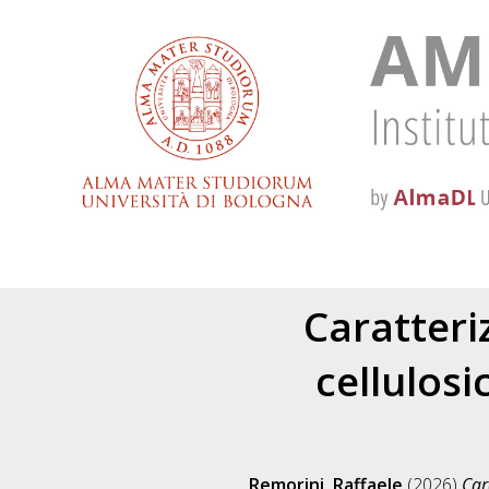
Caratteri
cellulos
Remorini, Raffaele
(2026)
Car