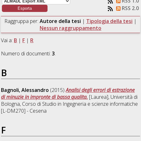
RSS 1.0
RSS 2.0
Raggruppa per:
Autore della tesi
|
Tipologia della tesi
|
Nessun raggruppamento
Vai a:
B
|
F
|
R
Numero di documenti:
3
.
B
Bagnoli, Alessandro
(2015)
Analisi degli errori di estrazione
di minuzie in impronte di bassa qualita.
[Laurea], Università di
Bologna, Corso di Studio in
Ingegneria e scienze informatiche
[L-DM270] - Cesena
F