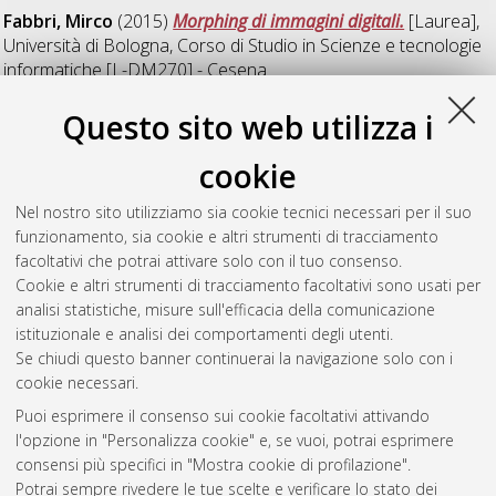
Fabbri, Mirco
(2015)
Morphing di immagini digitali.
[Laurea],
Università di Bologna, Corso di Studio in
Scienze e tecnologie
informatiche [L-DM270] - Cesena
Questo sito web utilizza i
R
cookie
Roselli, Cosimo
(2015)
Analisi della qualità locale per
Nel nostro sito utilizziamo sia cookie tecnici necessari per il suo
aumentare l'accuratezza nel riconoscimento di impronte
funzionamento, sia cookie e altri strumenti di tracciamento
digitali.
[Laurea], Università di Bologna, Corso di Studio in
facoltativi che potrai attivare solo con il tuo consenso.
Ingegneria e scienze informatiche [L-DM270] - Cesena
Cookie e altri strumenti di tracciamento facoltativi sono usati per
analisi statistiche, misure sull'efficacia della comunicazione
Questa lista e' stata generata il
Sun Aug 9 01:01:55 2026
istituzionale e analisi dei comportamenti degli utenti.
CEST
.
Se chiudi questo banner continuerai la navigazione solo con i
cookie necessari.
Puoi esprimere il consenso sui cookie facoltativi attivando
Atom
l'opzione in "Personalizza cookie" e, se vuoi, potrai esprimere
Rss 1.0
consensi più specifici in "Mostra cookie di profilazione".
Potrai sempre rivedere le tue scelte e verificare lo stato dei
Rss 2.0