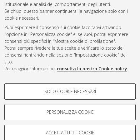
Gestione del documento:
istituzionale e analisi dei comportamenti degli utenti.
Se chiudi questo banner continuerai la navigazione solo con i
cookie necessari.
Puoi esprimere il consenso sui cookie facoltativi attivando
Atom
l'opzione in "Personalizza cookie" e, se vuoi, potrai esprimere
Rss 1.0
consensi più specifici in "Mostra cookie di profilazione".
Potrai sempre rivedere le tue scelte e verificare lo stato dei
Rss 2.0
consensi rientrando nella sezione "Impostazione cookie" del
sito.
Per maggiori informazioni
consulta la nostra Cookie policy
.
AMS Laurea
Servizio implementato e gestito da
AlmaDL
Impostazioni Cookie
COOKIE DI PROFILAZIONE -
SOLO COOKIE NECESSARI
Informativa sulla privacy
FACOLTATIVI
Condizioni d’uso del sito
Si tratta di cookie utilizzati per analizzare le caratteristiche della
navigazione degli utenti, creare profili in base al loro comportamento
PERSONALIZZA COOKIE
sul sito, per analisi di marketing.
Mostra cookie di profilazione
ACCETTA TUTTI I COOKIE
Google/Youtube Video
© ALMA MATER STUDIORUM - Università di Bologna, 2007-2026.