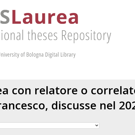
rea con relatore o correla
rancesco
, discusse nel 20