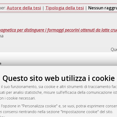
per:
Autore della tesi
|
Tipologia della tesi
|
Nessun ragg
netica per distinguere i formaggi pecorini ottenuti da latte cr
na
Que
a
mplementato e gestito da
AlmaDL
Questo sito web utilizza i cookie
ni Cookie
 sulla privacy
 il suo funzionamento, sia cookie e altri strumenti di tracciamento faco
d’uso del sito
ati per analisi statistiche, misure sull'efficacia della comunicazione is
on i cookie necessari.
 l'opzione in "Personalizza cookie" e, se vuoi, potrai esprimere consens
i Bologna, 2007-2026.
dei consensi rientrando nella sezione "Impostazione cookie" del sito.