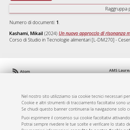
Raggruppa 
Numero di documenti:
1
.
Kashami, Mikail
(2024)
Un nuovo approccio di risonanza mag
Corso di Studio in
Tecnologie alimentari [L-DM270] - Cese
AMS Laure
Atom
Servizio i
Rss 1.0
Impostazio
Rss 2.0
Informativa
Nel nostro sito utilizziamo sia cookie tecnici necessari per
Condizioni 
Cookie e altri strumenti di tracciamento facoltativi sono us
Se chiudi questo banner continuerai la navigazione solo c
Puoi esprimere il consenso sui cookie facoltativi attivando
© ALMA MATER STUDIORUM - Università d
Potrai sempre rivedere le tue scelte e verificare lo stato 