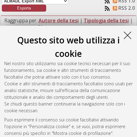
RSS 1.0
RSS 2.0
Raggruppa per:
Autore della tesi
|
Tipologia della tesi
|
Nessun raggruppamento
Questo sito web utilizza i
Numero di documenti:
1
.
cookie
Venturi, Sonia
(2016)
Sudio di frane sottomarine nei bacini
satelliti sul prisma di accrezione del Nankai (Giappone),
Nel nostro sito utilizziamo sia cookie tecnici necessari per il suo
comparazione con esempi fossili.
[Laurea magistrale],
funzionamento, sia cookie e altri strumenti di tracciamento
Università di Bologna, Corso di Studio in
Geologia e territorio
facoltativi che potrai attivare solo con il tuo consenso.
[LM-DM270]
, Documento full-text non disponibile
Cookie e altri strumenti di tracciamento facoltativi sono usati per
analisi statistiche, misure sull'efficacia della comunicazione
Questa lista e' stata generata il
Sat Aug 8 03:42:21 2026
istituzionale e analisi dei comportamenti degli utenti.
CEST
.
Se chiudi questo banner continuerai la navigazione solo con i
cookie necessari.
Puoi esprimere il consenso sui cookie facoltativi attivando
Atom
l'opzione in "Personalizza cookie" e, se vuoi, potrai esprimere
Rss 1.0
consensi più specifici in "Mostra cookie di profilazione".