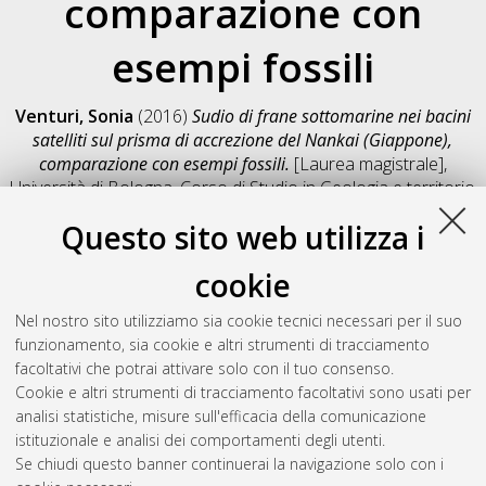
comparazione con
esempi fossili
Venturi, Sonia
(2016)
Sudio di frane sottomarine nei bacini
satelliti sul prisma di accrezione del Nankai (Giappone),
comparazione con esempi fossili.
[Laurea magistrale],
Università di Bologna, Corso di Studio in
Geologia e territorio
[LM-DM270]
, Documento full-text non disponibile
Questo sito web utilizza i
Salva citazione
Condividi
Il full-text non è disponibile per scelta dell'autore. (
Contatta
cookie
l'autore
)
Abstract
Nel nostro sito utilizziamo sia cookie tecnici necessari per il suo
funzionamento, sia cookie e altri strumenti di tracciamento
facoltativi che potrai attivare solo con il tuo consenso.
Altri metadati
Cookie e altri strumenti di tracciamento facoltativi sono usati per
analisi statistiche, misure sull'efficacia della comunicazione
Gestione del documento:
istituzionale e analisi dei comportamenti degli utenti.
Se chiudi questo banner continuerai la navigazione solo con i