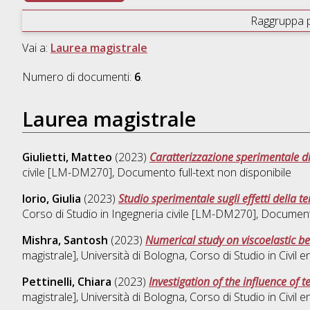
Raggruppa 
Vai a:
Laurea magistrale
Numero di documenti:
6
.
Laurea magistrale
Giulietti, Matteo
(2023)
Caratterizzazione sperimentale di
civile [LM-DM270]
, Documento full-text non disponibile
Iorio, Giulia
(2023)
Studio sperimentale sugli effetti della
Corso di Studio in
Ingegneria civile [LM-DM270]
, Documento
Mishra, Santosh
(2023)
Numerical study on viscoelastic be
magistrale], Università di Bologna, Corso di Studio in
Civil 
Pettinelli, Chiara
(2023)
Investigation of the influence of
magistrale], Università di Bologna, Corso di Studio in
Civil 