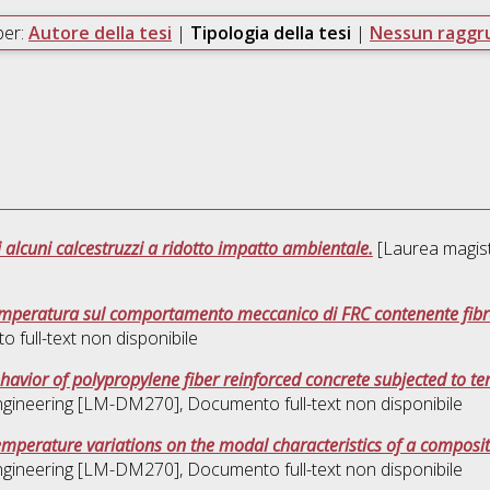
per:
Autore della tesi
|
Tipologia della tesi
|
Nessun ragg
 alcuni calcestruzzi a ridotto impatto ambientale.
[Laurea magistr
 temperatura sul comportamento meccanico di FRC contenente fibr
 full-text non disponibile
havior of polypropylene fiber reinforced concrete subjected to t
engineering [LM-DM270]
, Documento full-text non disponibile
 temperature variations on the modal characteristics of a compos
engineering [LM-DM270]
, Documento full-text non disponibile