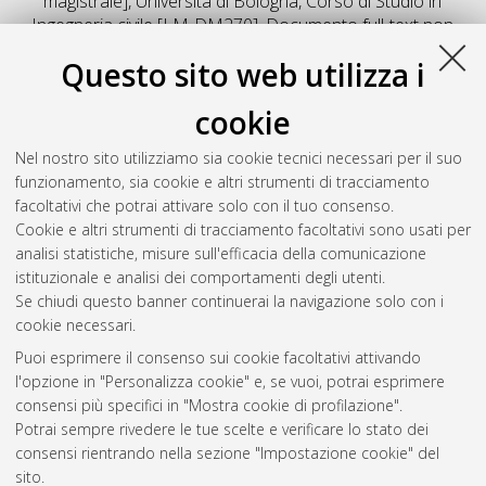
magistrale], Università di Bologna, Corso di Studio in
Ingegneria civile [LM-DM270]
, Documento full-text non
disponibile
Questo sito web utilizza i
Salva citazione
Condividi
Il full-text non è disponibile per scelta dell'autore. (
Contatta
cookie
l'autore
)
Abstract
Nel nostro sito utilizziamo sia cookie tecnici necessari per il suo
funzionamento, sia cookie e altri strumenti di tracciamento
facoltativi che potrai attivare solo con il tuo consenso.
Altri metadati
Cookie e altri strumenti di tracciamento facoltativi sono usati per
analisi statistiche, misure sull'efficacia della comunicazione
Gestione del documento:
istituzionale e analisi dei comportamenti degli utenti.
Se chiudi questo banner continuerai la navigazione solo con i
cookie necessari.
Puoi esprimere il consenso sui cookie facoltativi attivando
Atom
l'opzione in "Personalizza cookie" e, se vuoi, potrai esprimere
Rss 1.0
consensi più specifici in "Mostra cookie di profilazione".
Potrai sempre rivedere le tue scelte e verificare lo stato dei
Rss 2.0
consensi rientrando nella sezione "Impostazione cookie" del
sito.