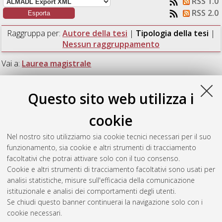
RSS 1.0
RSS 2.0
Raggruppa per:
Autore della tesi
|
Tipologia della tesi
|
Nessun raggruppamento
Vai a:
Laurea magistrale
Numero di documenti:
1
.
Questo sito web utilizza i
Laurea magistrale
cookie
Nel nostro sito utilizziamo sia cookie tecnici necessari per il suo
Baroncelli, Leonardo
(2018)
Use of POWER8 architecture for
funzionamento, sia cookie e altri strumenti di tracciamento
High Energy Physics simulations.
[Laurea magistrale],
facoltativi che potrai attivare solo con il tuo consenso.
Università di Bologna, Corso di Studio in
Ingegneria
Cookie e altri strumenti di tracciamento facoltativi sono usati per
informatica [LM-DM270]
, Documento full-text non disponibile
analisi statistiche, misure sull'efficacia della comunicazione
istituzionale e analisi dei comportamenti degli utenti.
Questa lista e' stata generata il
Fri Aug 7 05:41:51 2026 CEST
.
Se chiudi questo banner continuerai la navigazione solo con i
cookie necessari.